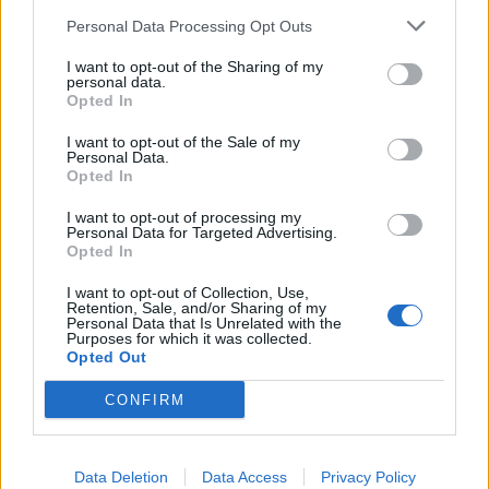
Economia
2.865
Personal Data Processing Opt Outs
This information may also be disclosed by us to third parties
on the IAB’s List of Downstream Participants that may further
Lavoro
2.139
I want to opt-out of the Sharing of my
disclose it to other third parties.
personal data.
Opted In
Politica
1.991
I want to opt-out of the Sale of my
Primo piano
2.619
Personal Data.
Opted In
Proposte
13
I want to opt-out of processing my
Personal Data for Targeted Advertising.
Sanità
1.962
Opted In
I want to opt-out of Collection, Use,
Retention, Sale, and/or Sharing of my
Personal Data that Is Unrelated with the
Purposes for which it was collected.
Opted Out
CONFIRM
Data Deletion
Data Access
Privacy Policy