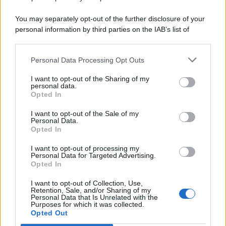
Comunicati
6
You may separately opt-out of the further disclosure of your
personal information by third parties on the IAB’s list of
Consumo
1.930
downstream participants.
Economia
2.863
Personal Data Processing Opt Outs
This information may also be disclosed by us to third parties
on the IAB’s List of Downstream Participants that may further
Lavoro
2.138
I want to opt-out of the Sharing of my
disclose it to other third parties.
personal data.
Opted In
Politica
1.989
I want to opt-out of the Sale of my
Primo piano
2.619
Personal Data.
Opted In
Proposte
13
I want to opt-out of processing my
Personal Data for Targeted Advertising.
Sanità
1.962
Opted In
I want to opt-out of Collection, Use,
Retention, Sale, and/or Sharing of my
Personal Data that Is Unrelated with the
Purposes for which it was collected.
Opted Out