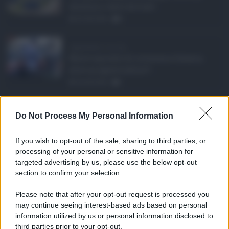
decennio, tanto da trasf ...
06.08.2026
0
Aggressione a un vig ...
Nuovo episodio di violenza a Catania,
dove un agente della P ...
06.08.2026
1
Bodycam al Policlini ...
Do Not Process My Personal Information
Le aggressioni nei confronti di medici,
infermieri e operato ...
If you wish to opt-out of the sale, sharing to third parties, or
05.08.2026
0
processing of your personal or sensitive information for
targeted advertising by us, please use the below opt-out
section to confirm your selection.
CATEGORIE
Please note that after your opt-out request is processed you
Ambiente
1.404
may continue seeing interest-based ads based on personal
information utilized by us or personal information disclosed to
Attualità
6.106
third parties prior to your opt-out.