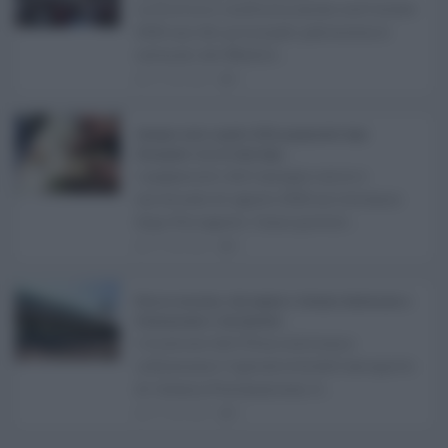
La Sicilia si conferma anche nell’estate
2026 uno dei principali palcoscenici
culturali del Medite ...
07.08.2026
0
Assegno unico agosto 2026, pagamenti dopo
Ferragosto: ecco le date Inps ...
I pagamenti dell'assegno unico e
universale di agosto 2026 arriveranno
dopo Ferragosto. Come previst ...
07.08.2026
0
Etna in eruzione, voli sospesi a Catania: limitazioni a
Fontanarossa e voli dirottati ...
L'eruzione dell'Etna continua a
influenzare l'operatività dell'aeroporto
di Catania Fontanarossa. A ...
07.08.2026
0