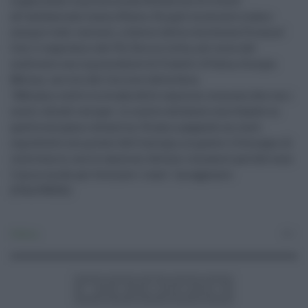
organizzato la prima manifestazione di fronte
all'ambasciata russa a Roma. Da quel momento siamo
sempre stati coerenti, a favore della resistenza Ucraina".
Così il segretario del Pd, Enrico Letta, nel corso del
confronto con la presidente di Fratelli d'Italia, Giorgia
Meloni, sul sito del Corriere della Sera.
"Abbiamo scelto la strada delle sanzioni economiche con i
nostri alleati europei. Le nostre alleanze sono basate su
quella europea e atlantica. Stiamo pagando un costo
soprattutto sul prezzo dell'energia, su questo c'è bisogno di
intervenire, ma le sanzioni devono rimanere perchè sono
l'unico modo per fermare i russi", ha aggiunto.
(ITALPRESS)
Politica
0