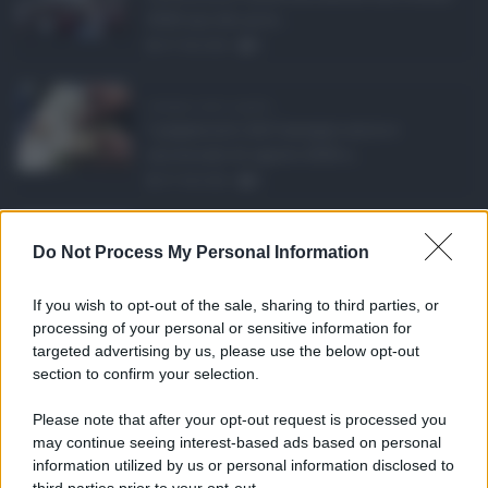
2026 uno dei prin ...
07.08.2026
0
Assegno unico agosto ...
I pagamenti dell'assegno unico e
universale di agosto 2026 a ...
07.08.2026
0
Etna in eruzione, vo ...
Do Not Process My Personal Information
L'eruzione dell'Etna continua a
influenzare l'operatività d ...
If you wish to opt-out of the sale, sharing to third parties, or
07.08.2026
0
processing of your personal or sensitive information for
targeted advertising by us, please use the below opt-out
section to confirm your selection.
CATEGORIE
Please note that after your opt-out request is processed you
Ambiente
1.404
may continue seeing interest-based ads based on personal
information utilized by us or personal information disclosed to
Attualità
6.108