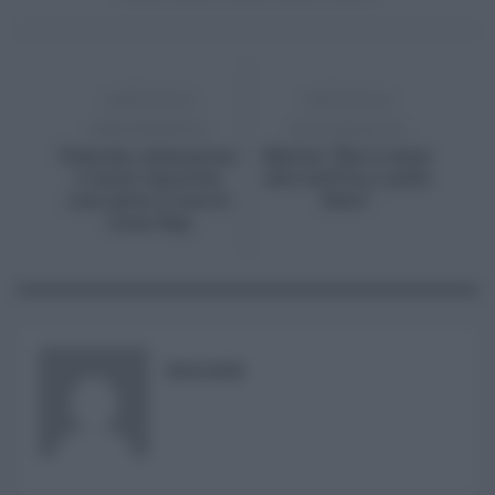
ARTICOLO
ARTICOLO
PRECEDENTE
SUCCESSIVO
Palermo, assunzioni
Meloni “Noi a testa
e terza vasca bis,
alta nell’Ue e nella
così parte il nuovo
Nato”
corso Rap
RISUSER