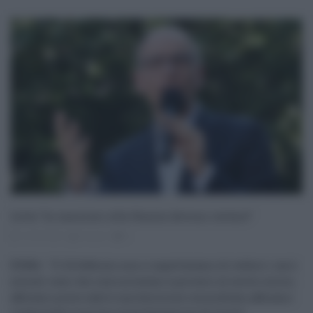
Letta “Le sanzioni alla Russia devono restare”
13.09.2022
risuser
0
ROMA - "Il 24 febbraio non ci aspettavamo di vedere i carri
armati russi che cominciavano a portarci al secolo scorso,
abbiamo preso subito una decisione immediata, abbiamo