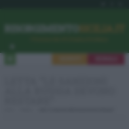
RISORGIMENTO
SICILIA.IT
l’Unione dei #CittadiniPerBene
ISCRIVITI
SEGNALA
LETTA “LE SANZIONI
ALLA RUSSIA DEVONO
RESTARE”
Home
Politica
Letta “Le Sanzioni Alla Russia Devono Restare”