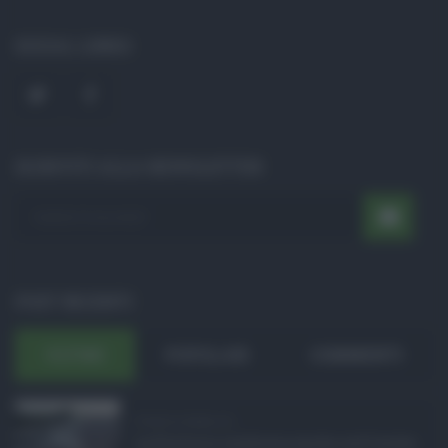
SOCIAL LINKS
ISCRIVITI ALLA NEWSLETTER
POST RECENTI
ULTIMI
POPOLARI
COMMENTI
Eventi in Sicilia ad ...
La Sicilia si conferma anche nell’estate