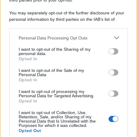
third parties prior to your opt-out.
Comunicati
6
You may separately opt-out of the further disclosure of your
personal information by third parties on the IAB’s list of
Consumo
1.930
downstream participants.
Economia
2.865
Personal Data Processing Opt Outs
This information may also be disclosed by us to third parties
on the IAB’s List of Downstream Participants that may further
Lavoro
2.139
I want to opt-out of the Sharing of my
disclose it to other third parties.
personal data.
Opted In
Politica
1.991
I want to opt-out of the Sale of my
Primo piano
2.619
Personal Data.
Opted In
Proposte
13
I want to opt-out of processing my
Personal Data for Targeted Advertising.
Sanità
1.962
Opted In
I want to opt-out of Collection, Use,
Retention, Sale, and/or Sharing of my
Personal Data that Is Unrelated with the
Purposes for which it was collected.
Opted Out