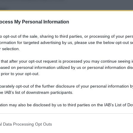
ione
.
ocess My Personal Information
ge senza visione”
to opt-out of the sale, sharing to third parties, or processing of your per
o De Luca
, che ha definito la manovra “un’accozzaglia di
formation for targeted advertising by us, please use the below opt-out s
e delle
liste d’attesa sanitarie
, accusata di limitarsi al
 selection.
turale.
 that after your opt-out request is processed you may continue seeing i
to segreto
ased on personal information utilized by us or personal information dis
 prior to your opt-out.
atanzaro
ha annunciato un ampio ricorso al
voto segreto
,
rately opt-out of the further disclosure of your personal information by
accontentare singoli deputati di maggioranza. Se il testo
he IAB’s list of downstream participants.
attaglia
articolo per articolo
.
tion may also be disclosed by us to third parties on the IAB’s List of 
lumori in Forza Italia
 that may further disclose it to other third parties.
o E-mail
sostegno al presidente Schifani, ribadendo la volontà di
l Data Processing Opt Outs
i più delicate. Diverso il clima in
Forza Italia
, dove