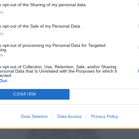
ndro De Leo
ha denunciato una scarsa condivisione delle
o opt-out of the Sharing of my personal data.
Reset password
dami
In
ti
Log In
Reset P
o opt-out of the Sale of my Personal Data.
In
to opt-out of processing my Personal Data for Targeted
ing.
0
In
o opt-out of Collection, Use, Retention, Sale, and/or Sharing
ersonal Data that Is Unrelated with the Purposes for which it
lected.
Out
CONFIRM
ARTICOLO SUCCESSIVO
Data Deletion
Data Access
Privacy Policy
Timmi, il nuovo ambulatorio
per la tutela dei minori contro
maltrattamenti e violenze
all'Arnas Garibaldi di Catania