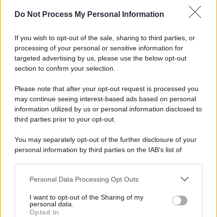
Definizione agevolat ...
Do Not Process My Personal Information
Anche il Comune di Catania aderisce
alla definizione agevola ...
If you wish to opt-out of the sale, sharing to third parties, or
06.08.2026
0
processing of your personal or sensitive information for
targeted advertising by us, please use the below opt-out
section to confirm your selection.
CATEGORIE
Please note that after your opt-out request is processed you
Ambiente
1.404
may continue seeing interest-based ads based on personal
information utilized by us or personal information disclosed to
Attualità
6.106
third parties prior to your opt-out.
Comunicati
6
You may separately opt-out of the further disclosure of your
personal information by third parties on the IAB’s list of
Consumo
1.930
downstream participants.
Economia
2.864
Personal Data Processing Opt Outs
This information may also be disclosed by us to third parties
on the IAB’s List of Downstream Participants that may further
Lavoro
2.139
I want to opt-out of the Sharing of my
disclose it to other third parties.
personal data.
Opted In
Politica
1.990