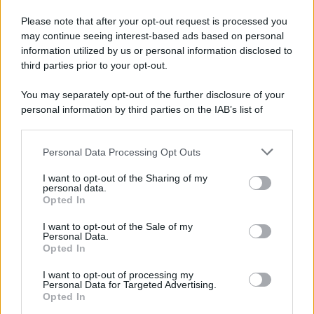
Please note that after your opt-out request is processed you
Ambiente
1.404
may continue seeing interest-based ads based on personal
information utilized by us or personal information disclosed to
Attualità
6.107
third parties prior to your opt-out.
Comunicati
6
You may separately opt-out of the further disclosure of your
personal information by third parties on the IAB’s list of
Consumo
1.930
downstream participants.
Economia
2.865
Personal Data Processing Opt Outs
This information may also be disclosed by us to third parties
on the IAB’s List of Downstream Participants that may further
Lavoro
2.139
I want to opt-out of the Sharing of my
disclose it to other third parties.
personal data.
Opted In
Politica
1.991
I want to opt-out of the Sale of my
Primo piano
2.619
Personal Data.
Opted In
Proposte
13
I want to opt-out of processing my
Personal Data for Targeted Advertising.
Sanità
1.962
Opted In