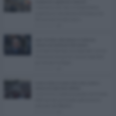
maggioranza, opposizioni e sindacati ...
L’annuncio del varo in Giunta della
manovra in variazione di bilancio da
221 milioni di euro non s ...
08.08.2026
0
Super Zes Sicilia, dalla Regione 10 milioni per
sostenere gli investimenti delle imprese ...
La Giunta Schifani ha stanziato i primi
10 milioni di euro di risorse regionali
per avviare la Super ...
08.08.2026
0
Eventi in Sicilia ad agosto 2026: teatro, musica e
festival nei luoghi storici dell’Isola ...
La Sicilia si conferma anche nell’estate
2026 uno dei principali palcoscenici
culturali del Medite ...
07.08.2026
0