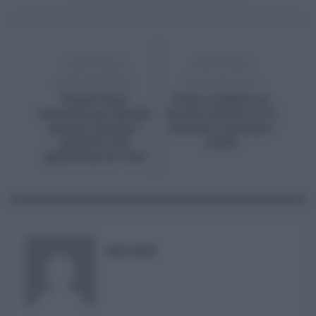
ARTICOLO
ARTICOLO
PRECEDENTE
SUCCESSIVO
Prezzi fuori
Piste ciclabili, in
controllo per Natale:
Sicilia indietro. E il
quanto costano i
Governo cancella i
prodotti, dal
fondi
panettone al vino
RISUSER