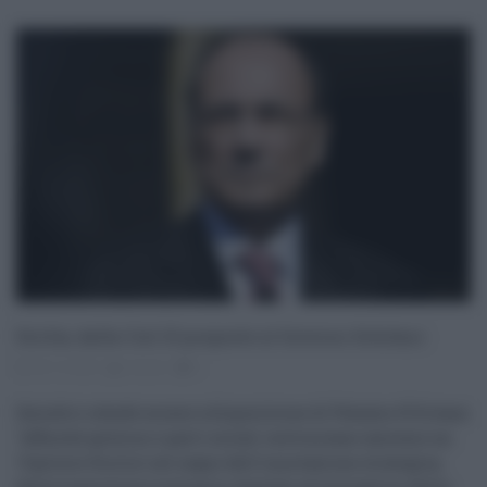
Sicilia, dalla Cisl 15 proposte al Governo Schifani
06.12.2022
risuser
0
Quindici schede messe a disposizione di Palazzo d'Orleans
"affinché governo e parti sociali costruiscano assieme un
'Cantiere Sicilia' nel segno dell'innovazione strategica,