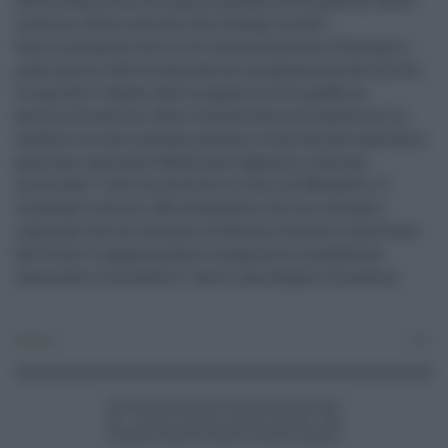
della transizione ecologica, digitale ed energetica. Della
coesione, della crescita e del dialogo sociale".
Sono le proposte che la Cisl lancia al governo Schifani a
pochi giorni dalle dichiarazioni programmatiche all'Ars.
Le quindici schede, dall'occupazione alla pubblica
amministrazione, dalle infrastrutture all'ambiente, al
welfare e al caro energia, saranno illustrate dal segretario
generale regionale Sebastiano Cappuccio, domani,
mercoledì 7, alle 10, all'hotel La Torre di Mondello. Il
sindacato riunirà i 168 componenti del suo consiglio
regionale che arriveranno a Palermo da tutte le province
dell'Isola. A rappresentare la segreteria confederale
nazionale e concludere i lavori sarà Angelo Colombini.
Politica
0