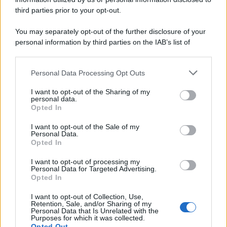
Attualità
6.108
third parties prior to your opt-out.
Comunicati
6
You may separately opt-out of the further disclosure of your
personal information by third parties on the IAB’s list of
Consumo
1.930
downstream participants.
Economia
2.866
Personal Data Processing Opt Outs
This information may also be disclosed by us to third parties
on the IAB’s List of Downstream Participants that may further
Lavoro
2.139
I want to opt-out of the Sharing of my
disclose it to other third parties.
personal data.
Opted In
Politica
1.992
I want to opt-out of the Sale of my
Primo piano
2.620
Personal Data.
Opted In
Proposte
13
I want to opt-out of processing my
Personal Data for Targeted Advertising.
Sanità
1.962
Opted In
I want to opt-out of Collection, Use,
Retention, Sale, and/or Sharing of my
Personal Data that Is Unrelated with the
Purposes for which it was collected.
Opted Out