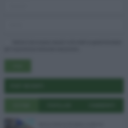
Salva il mio nome, email e sito web in questo browser
per la prossima volta che commento.
Username o E-mail
POST RECENTI
Log In
Ricordami
Registrati
Log In
Reset password
ULTIMI
POPOLARI
COMMENTI
Log In
Reset Password
Manovra Sicilia da 221 milioni, è scontro tra