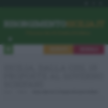
RISORGIMENTO
SICILIA.IT
l’Unione dei #CittadiniPerBene
ISCRIVITI
SEGNALA
SICILIA, DALLA CISL 15
PROPOSTE AL GOVERNO
SCHIFANI
Home
Politica
Sicilia, Dalla Cisl 15 Proposte Al Governo Schifani