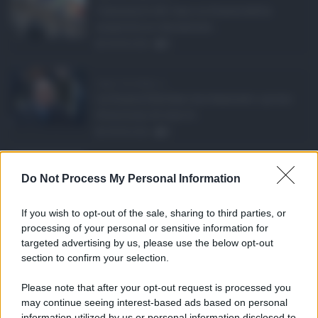
L’annuncio del varo in Giunta della
manovra in variazione ...
08.08.2026
0
Super Zes Sicilia, d ...
La Giunta Schifani ha stanziato i primi
10 milioni di euro d ...
08.08.2026
0
Eventi in Sicilia ad ...
Do Not Process My Personal Information
La Sicilia si conferma anche nell’estate
2026 uno dei prin ...
If you wish to opt-out of the sale, sharing to third parties, or
07.08.2026
0
processing of your personal or sensitive information for
targeted advertising by us, please use the below opt-out
section to confirm your selection.
CATEGORIE
Please note that after your opt-out request is processed you
Ambiente
1.404
may continue seeing interest-based ads based on personal
information utilized by us or personal information disclosed to