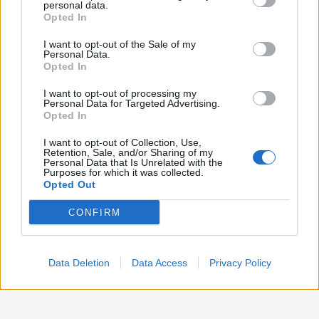
disclose it to other third parties.
personal data.
Opted In
Politica
1.989
I want to opt-out of the Sale of my
Primo piano
2.618
Personal Data.
Opted In
Proposte
13
I want to opt-out of processing my
Personal Data for Targeted Advertising.
Sanità
1.962
Opted In
I want to opt-out of Collection, Use,
Retention, Sale, and/or Sharing of my
Personal Data that Is Unrelated with the
Purposes for which it was collected.
Opted Out
CONFIRM
Data Deletion
Data Access
Privacy Policy
Preferenze Privacy
Preferenze Privacy