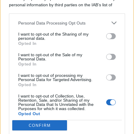
personal information by third parties on the IAB’s list of
Consumo
1.930
downstream participants.
Economia
2.863
Personal Data Processing Opt Outs
This information may also be disclosed by us to third parties
on the IAB’s List of Downstream Participants that may further
Lavoro
2.138
I want to opt-out of the Sharing of my
disclose it to other third parties.
personal data.
Opted In
Politica
1.989
I want to opt-out of the Sale of my
Primo piano
2.619
Personal Data.
Opted In
Proposte
13
I want to opt-out of processing my
Personal Data for Targeted Advertising.
Sanità
1.962
Opted In
I want to opt-out of Collection, Use,
Retention, Sale, and/or Sharing of my
Personal Data that Is Unrelated with the
Purposes for which it was collected.
Opted Out
CONFIRM