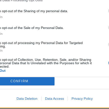
l Data Processing Opt Outs
o opt-out of the Sharing of my personal data.
Reset password
dami
In
ti
Log In
Reset P
ARTICOLO SUCCESSIVO
o opt-out of the Sale of my Personal Data.
Case green, c’è il primo “sì”
In
dell'Ue
to opt-out of processing my Personal Data for Targeted
ing.
In
o opt-out of Collection, Use, Retention, Sale, and/or Sharing
ersonal Data that Is Unrelated with the Purposes for which it
lected.
Out
CONFIRM
Data Deletion
Data Access
Privacy Policy