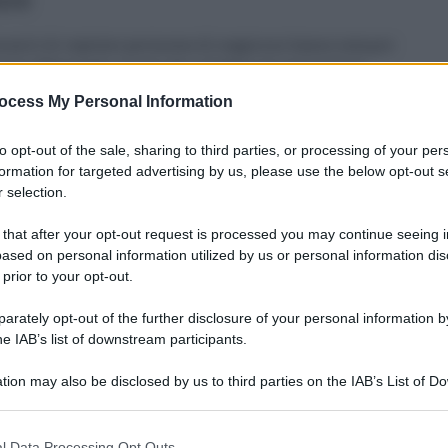
i muniti di regolare permesso di soggiorno hanno sempre
ario Nazionale, al pari dei cittadini di nazionalità
ta rivolgendosi alla propria Asl di competenza nel proprio
ocess My Personal Information
to opt-out of the sale, sharing to third parties, or processing of your per
neamente in Italia, invece, possono accedere al Servizio
formation for targeted advertising by us, please use the below opt-out s
oni sanitarie urgenti, provvedendo al pagamento delle
 selection.
trebbe drasticamente cambiare con l'aggiunta di questo
 that after your opt-out request is processed you may continue seeing i
ased on personal information utilized by us or personal information dis
 prior to your opt-out.
0
rately opt-out of the further disclosure of your personal information by
he IAB’s list of downstream participants.
tion may also be disclosed by us to third parties on the IAB’s List of 
 that may further disclose it to other third parties.
o E-mail
l Data Processing Opt Outs