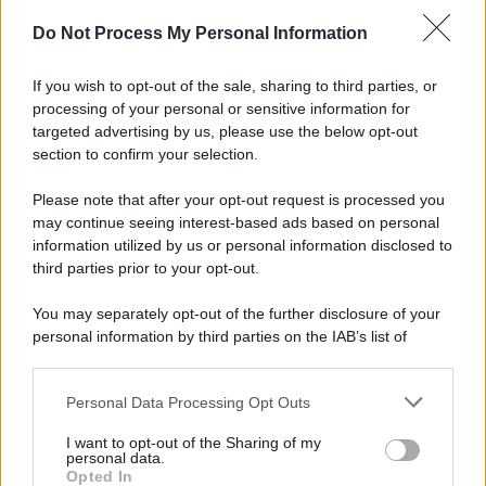
Etna in eruzione, vo ...
Do Not Process My Personal Information
L'eruzione dell'Etna continua a
influenzare l'operatività d ...
If you wish to opt-out of the sale, sharing to third parties, or
07.08.2026
0
processing of your personal or sensitive information for
targeted advertising by us, please use the below opt-out
section to confirm your selection.
CATEGORIE
Please note that after your opt-out request is processed you
Ambiente
1.404
may continue seeing interest-based ads based on personal
information utilized by us or personal information disclosed to
Attualità
6.108
third parties prior to your opt-out.
Comunicati
6
You may separately opt-out of the further disclosure of your
personal information by third parties on the IAB’s list of
Consumo
1.930
downstream participants.
Economia
2.865
Personal Data Processing Opt Outs
This information may also be disclosed by us to third parties
on the IAB’s List of Downstream Participants that may further
Lavoro
2.139
I want to opt-out of the Sharing of my
disclose it to other third parties.
personal data.
Opted In
Politica
1.991