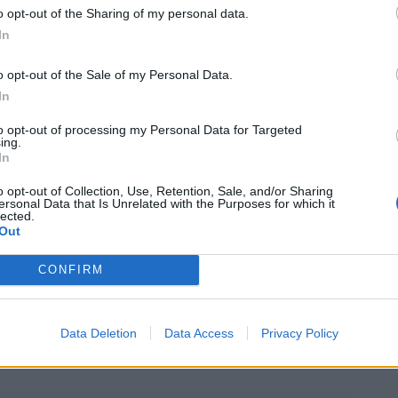
o opt-out of the Sharing of my personal data.
Reset password
dami
In
ti
Log In
Reset P
ARTICOLO SUCCESSIVO
o opt-out of the Sale of my Personal Data.
Raddoppio Giampilieri–
In
Fiumefreddo: istituito tavolo
tecnico permanente alla
to opt-out of processing my Personal Data for Targeted
Regione Siciliana
ing.
In
o opt-out of Collection, Use, Retention, Sale, and/or Sharing
ersonal Data that Is Unrelated with the Purposes for which it
lected.
Out
CONFIRM
Data Deletion
Data Access
Privacy Policy