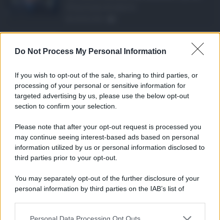
10 milioni di euro d ...
08.08.2026
1
Eventi in Sicilia ad ...
Do Not Process My Personal Information
La Sicilia si conferma anche nell’estate
2026 uno dei prin ...
If you wish to opt-out of the sale, sharing to third parties, or
07.08.2026
0
processing of your personal or sensitive information for
targeted advertising by us, please use the below opt-out
section to confirm your selection.
CATEGORIE
Please note that after your opt-out request is processed you
Ambiente
1.404
may continue seeing interest-based ads based on personal
information utilized by us or personal information disclosed to
Attualità
6.108
third parties prior to your opt-out.
Comunicati
6
You may separately opt-out of the further disclosure of your
personal information by third parties on the IAB’s list of
Consumo
1.930
downstream participants.
Economia
2.866
Personal Data Processing Opt Outs
This information may also be disclosed by us to third parties