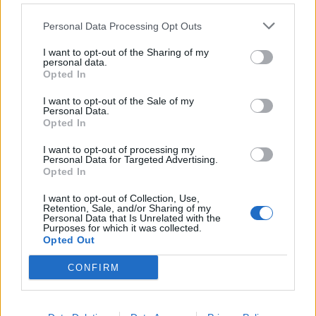
Economia
2.864
Personal Data Processing Opt Outs
This information may also be disclosed by us to third parties
on the IAB’s List of Downstream Participants that may further
Lavoro
2.139
I want to opt-out of the Sharing of my
disclose it to other third parties.
personal data.
Opted In
Politica
1.990
I want to opt-out of the Sale of my
Primo piano
2.619
Personal Data.
Opted In
Proposte
13
I want to opt-out of processing my
Personal Data for Targeted Advertising.
Sanità
1.962
Opted In
I want to opt-out of Collection, Use,
Retention, Sale, and/or Sharing of my
Personal Data that Is Unrelated with the
Purposes for which it was collected.
Opted Out
CONFIRM