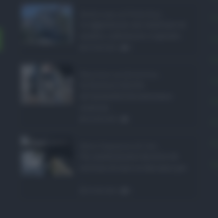
Bodycam al Policlini ...
C
Le aggressioni nei confronti di
medici, infermieri e operato ...
C
05.08.2026
0
E
Barriere architetton ...
L
In Sicilia il diritto
all'accessibilità continua a
P
scontrar ...
05.08.2026
1
P
P
Rete fognaria di Cat ...
Un investimento da oltre 24
S
milioni di euro in due anni per
...
05.08.2026
0