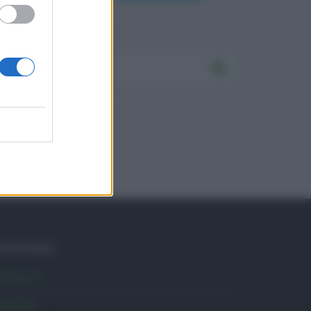
ATEGORIE
mbiente
1.403
ttualità
6.105