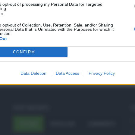
to opt-out of processing my Personal Data for Targeted
ing.
In
o opt-out of Collection, Use, Retention, Sale, and/or Sharing
ersonal Data that Is Unrelated with the Purposes for which it
lected.
Out
CONFIRM
Data Deletion
Data Access
Privacy Policy
POST RECENTI
C
A
ULTIMI
POPOLARI
COMMENTI
A