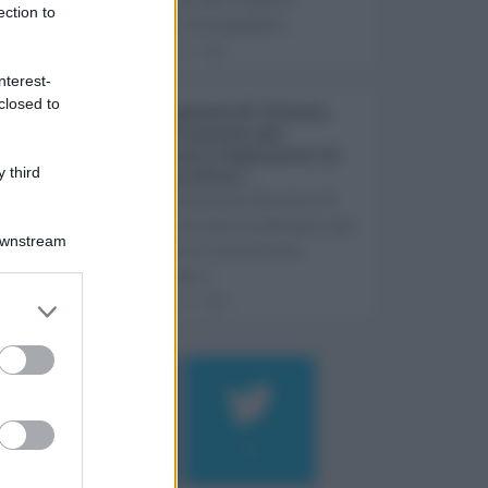
ection to
ostacoli. A fotografare ...
05.08.2026
1
nterest-
closed to
Rete fognaria di Catania,
oltre 24 milioni per
rilanciare il depuratore di
 third
Pantano d’Arci ...
Un investimento da oltre 24
milioni di euro in due anni per
Downstream
risolvere le criticità che
rallentano i ...
05.08.2026
0
Log In
assword
184
9