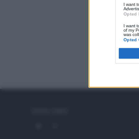
I want 
Advertis
Opted 
I want t
of my P
was col
Opted 
SOCIAL LINKS