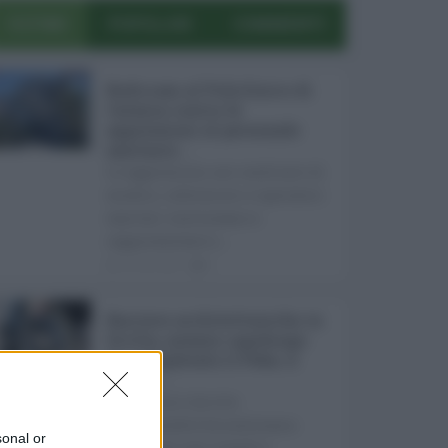
ULTIMI
POPOLARI
COMMENTI
Bodycam al Policlinico di
Catania contro le
aggressioni al personale
sanitario ...
Le aggressioni nei confronti di
medici, infermieri e operatori
sanitari continuano a
rappresentare u ...
05.08.2026
0
Barriere architettoniche in
Sicilia, nessun capoluogo
ha completato il Peba: il
report ...
In Sicilia il diritto
all'accessibilità continua a
sonal or
scontrarsi con ritardi e