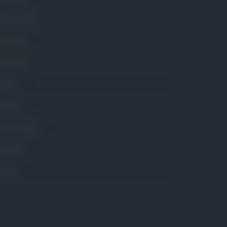
omunicati
6
onsumo
1.930
conomia
2.863
avoro
2.138
olitica
1.989
rimo piano
2.618
roposte
13
anità
1.962