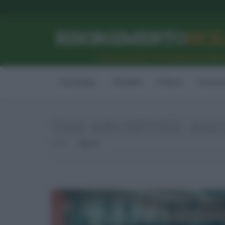
RISORGIMENTO
SICI
l’Unione dei #CittadiniPerBe
Homepage
Attualità
Politica
Econom
TAG ARCHIVES:
AG
Home
Agcom