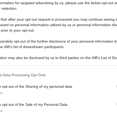
formation for targeted advertising by us, please use the below opt-out s
 selection.
 entra in vigore il blocco imposto dall’Agcom alle
 that after your opt-out request is processed you may continue seeing i
 numeri mobili italiani, generati con la tecnica dello
ased on personal information utilized by us or personal information dis
 prior to your opt-out.
19.11.2025
agcom
,
call center
,
telemarketing
risuser
0
1
rately opt-out of the further disclosure of your personal information by
he IAB’s list of downstream participants.
tion may also be disclosed by us to third parties on the IAB’s List of 
 that may further disclose it to other third parties.
o E-mail
l Data Processing Opt Outs
o opt-out of the Sharing of my personal data.
Reset password
dami
In
ti
Log In
Reset P
o opt-out of the Sale of my Personal Data.
In