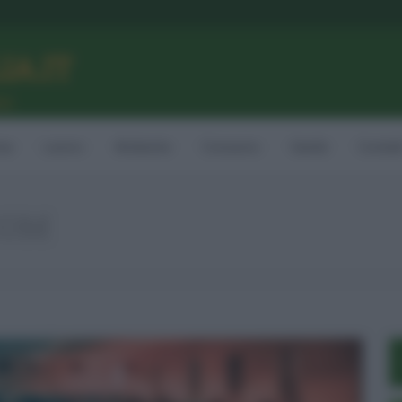
LIA.IT
ne
ia
Lavoro
Ambiente
Consumo
Sanità
Contatt
COM