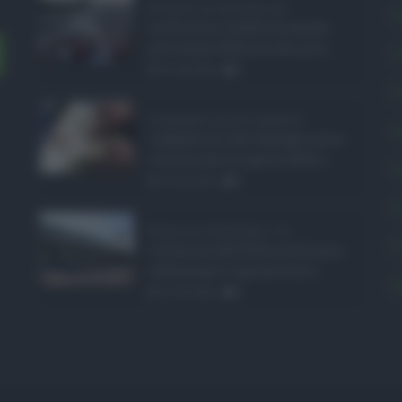
Eventi in Sicilia ad ...
C
La Sicilia si conferma anche
nell’estate 2026 uno dei prin ...
C
07.08.2026
0
E
Assegno unico agosto ...
L
I pagamenti dell'assegno unico
e universale di agosto 2026 a ...
P
07.08.2026
0
P
Etna in eruzione, vo ...
P
L'eruzione dell'Etna continua a
influenzare l'operatività d ...
S
07.08.2026
0