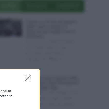
ULTIMI
POPOLARI
COMMENTI
Eventi in Sicilia ad agosto
2026: teatro, musica e
festival nei luoghi storici
dell’Isola ...
La Sicilia si conferma anche
nell’estate 2026 uno dei
principali palcoscenici
culturali del Medite ...
07.08.2026
0
Assegno unico agosto 2026,
pagamenti dopo Ferragosto:
ecco le date Inps ...
sonal or
I pagamenti dell'assegno unico
ection to
e universale di agosto 2026
arriveranno dopo Ferragosto.