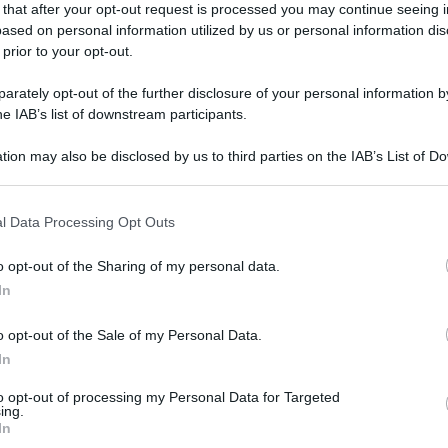
 that after your opt-out request is processed you may continue seeing i
ased on personal information utilized by us or personal information dis
 prior to your opt-out.
le c’è ancora chi si ferma a guardarsi negli occhi. Si
to sociale che si sta diffondendo in tutto il mondo, con
rately opt-out of the further disclosure of your personal information by
he IAB’s list of downstream participants.
gs experiment
,
eye contact
,
piazza università
giorgia lodato
0
0
tion may also be disclosed by us to third parties on the IAB’s List of 
 that may further disclose it to other third parties.
o E-mail
l Data Processing Opt Outs
o opt-out of the Sharing of my personal data.
Reset password
dami
In
ti
Log In
Reset P
o opt-out of the Sale of my Personal Data.
In
to opt-out of processing my Personal Data for Targeted
ing.
In