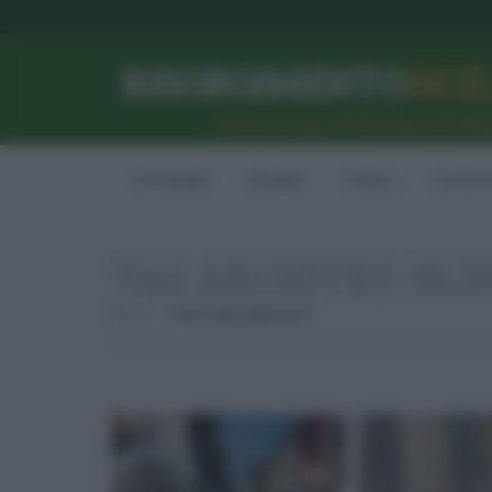
RISORGIMENTO
SICI
l’Unione dei #CittadiniPerBe
Homepage
Attualità
Politica
Econom
TAG ARCHIVES:
BLI
Home
Blind Hugs Experiment