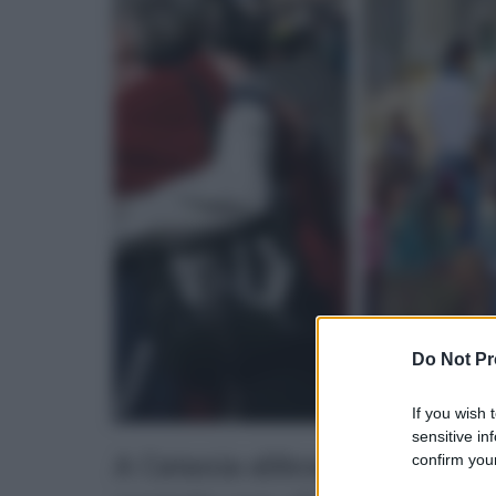
Do Not Pr
If you wish 
sensitive in
A Catania abbracci al buio e s
confirm your