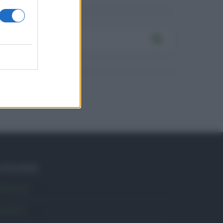
ATEGORIE
mbiente
1.404
ttualità
6.108