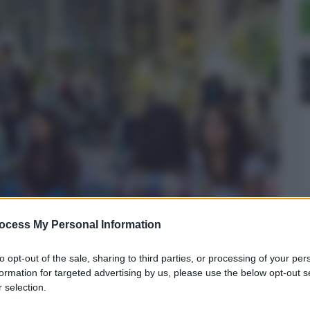
ocess My Personal Information
to opt-out of the sale, sharing to third parties, or processing of your per
formation for targeted advertising by us, please use the below opt-out s
guardi intensi per ritrovare il
 selection.