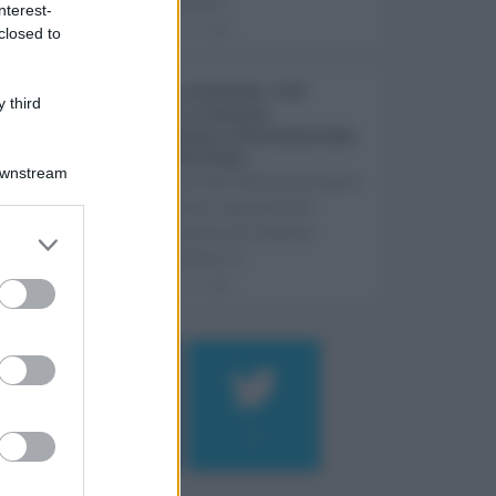
Come previst ...
nterest-
07.08.2026
0
closed to
Etna in eruzione, voli
 third
sospesi a Catania:
limitazioni a Fontanarossa
e voli dirottati ...
Downstream
L'eruzione dell'Etna continua a
influenzare l'operatività
dell'aeroporto di Catania
Fontanarossa. A ...
07.08.2026
0
Log In
assword
184
9