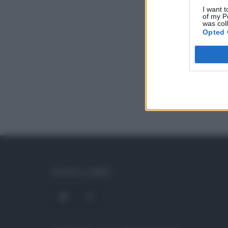
I want t
of my P
was col
Opted 
SOCIAL LINKS