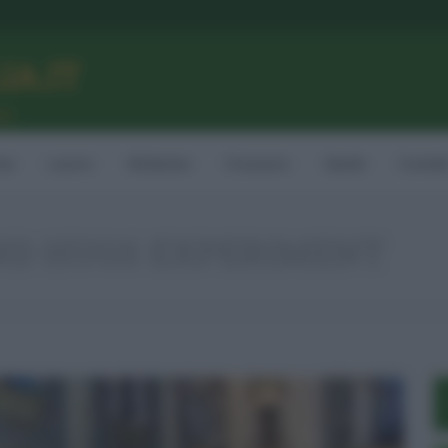
LIA.IT
ne
ia
Lavoro
Ambiente
Consumo
Sanità
Contatt
ND HUGS EXPERIMENT