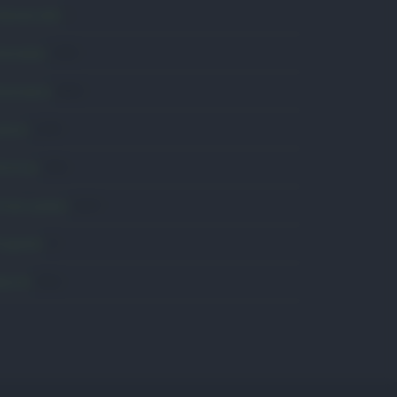
omunicati
6
onsumo
1.930
conomia
2.865
avoro
2.139
olitica
1.991
rimo piano
2.619
roposte
13
anità
1.962