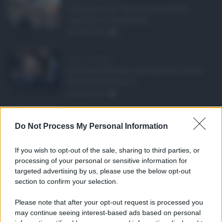
L’annuncio del varo in Giunta della
manovra in variazione ...
08.08.2026
0
Super Zes Sicilia, d ...
La Giunta Schifani ha stanziato i primi
10 milioni di euro d ...
08.08.2026
1
Eventi in Sicilia ad ...
Do Not Process My Personal Information
La Sicilia si conferma anche nell’estate
2026 uno dei prin ...
If you wish to opt-out of the sale, sharing to third parties, or
07.08.2026
0
processing of your personal or sensitive information for
targeted advertising by us, please use the below opt-out
section to confirm your selection.
CATEGORIE
Please note that after your opt-out request is processed you
Ambiente
1.404
may continue seeing interest-based ads based on personal