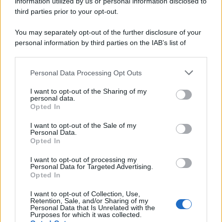
information utilized by us or personal information disclosed to
Attualità
6.108
third parties prior to your opt-out.
Comunicati
6
You may separately opt-out of the further disclosure of your
personal information by third parties on the IAB’s list of
Consumo
1.930
downstream participants.
Economia
2.866
Personal Data Processing Opt Outs
This information may also be disclosed by us to third parties
on the IAB’s List of Downstream Participants that may further
Lavoro
2.139
I want to opt-out of the Sharing of my
disclose it to other third parties.
personal data.
Opted In
Politica
1.992
I want to opt-out of the Sale of my
Primo piano
2.620
Personal Data.
Opted In
Proposte
13
I want to opt-out of processing my
Personal Data for Targeted Advertising.
Sanità
1.962
Opted In
I want to opt-out of Collection, Use,
Retention, Sale, and/or Sharing of my
Personal Data that Is Unrelated with the
Purposes for which it was collected.