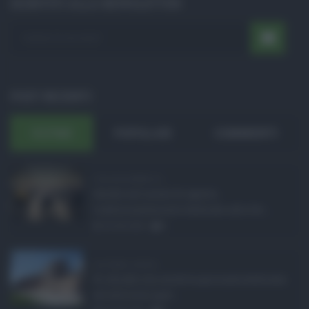
ISCRIVITI ALLA NEWSLETTER
POST RECENTI
ULTIMI
POPOLARI
COMMENTI
Concorsi pubblici in ...
Anche nel mese di agosto,
tradizionalmente dedicato alle fer ...
06.08.2026
0
Ars Sicilia, chiude ...
Si chiude con un'altra giornata dedicata
all'attività ispet ...