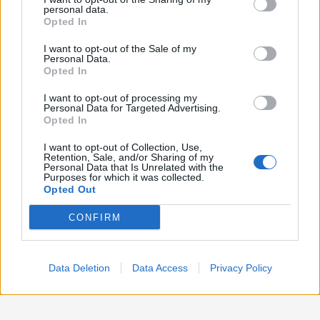
disclose it to other third parties.
personal data.
Opted In
Politica
1.990
I want to opt-out of the Sale of my
Primo piano
2.619
Personal Data.
Opted In
Proposte
13
I want to opt-out of processing my
Personal Data for Targeted Advertising.
Sanità
1.962
Opted In
I want to opt-out of Collection, Use,
Retention, Sale, and/or Sharing of my
Personal Data that Is Unrelated with the
Purposes for which it was collected.
Opted Out
CONFIRM
Data Deletion
Data Access
Privacy Policy
Preferenze Privacy
Preferenze Privacy