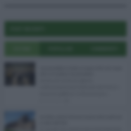
POST RECENTI
ULTIMI
POPOLARI
COMMENTI
Concorsi pubblici in Sicilia ad agosto 2026: tutti i bandi
attivi e le scadenze da non perdere ...
Anche nel mese di agosto,
tradizionalmente dedicato alle ferie, i
concorsi pubblici in Sicilia non s ...
06.08.2026
0
Ars Sicilia, chiude l'Aula per la pausa estiva: partiti già
in clima elettorale ...
Si chiude con un'altra giornata dedicata