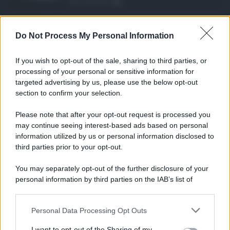
06.08.2026
0
Definizione agevolat ...
Do Not Process My Personal Information
Anche il Comune di Catania aderisce
alla definizione agevola ...
If you wish to opt-out of the sale, sharing to third parties, or
06.08.2026
0
processing of your personal or sensitive information for
targeted advertising by us, please use the below opt-out
section to confirm your selection.
CATEGORIE
Please note that after your opt-out request is processed you
Ambiente
1.404
may continue seeing interest-based ads based on personal
information utilized by us or personal information disclosed to
Attualità
6.106
third parties prior to your opt-out.
Comunicati
6
You may separately opt-out of the further disclosure of your
personal information by third parties on the IAB’s list of
Consumo
1.930
downstream participants.
Economia
2.864
Personal Data Processing Opt Outs
This information may also be disclosed by us to third parties
on the IAB’s List of Downstream Participants that may further
Lavoro
2.139
I want to opt-out of the Sharing of my