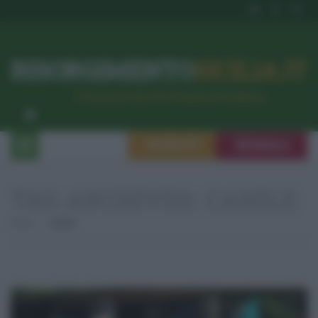
RISORGIMENTO
SICILIA.IT
l’Unione dei #CittadiniPerBene
ISCRIVITI
SEGNALA
TAG ARCHIVES:
CANILE
Home
Canile