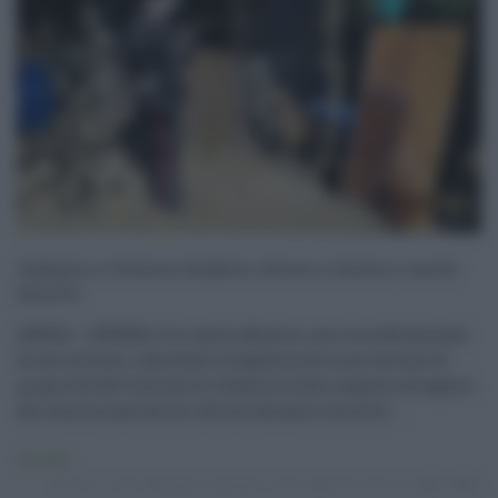
Indagini a Catania, bambini chiusi a chiave e canile
abusivo
(ANSA) - CATANIA, Un canile abusivo, con circa 40 animali
al suo interno, realizzato illegalmente su un terreno di
proprietà del Comune di Catania è stato scoperto da agenti
del commissariato di Librino durante controlli ...
Attualità
03.11.2020
abuso
,
bambini
,
canile
Eloisa Bucolo
0
0