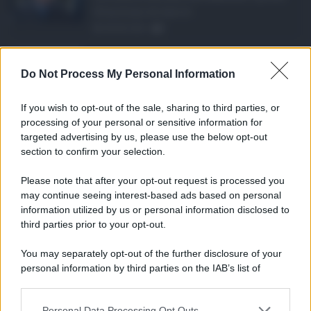
10 milioni di euro d ...
08.08.2026
1
Eventi in Sicilia ad ...
Do Not Process My Personal Information
La Sicilia si conferma anche nell’estate
2026 uno dei prin ...
If you wish to opt-out of the sale, sharing to third parties, or
07.08.2026
0
processing of your personal or sensitive information for
targeted advertising by us, please use the below opt-out
section to confirm your selection.
CATEGORIE
Please note that after your opt-out request is processed you
Ambiente
1.404
may continue seeing interest-based ads based on personal
information utilized by us or personal information disclosed to
Attualità
6.108
third parties prior to your opt-out.
Comunicati
6
You may separately opt-out of the further disclosure of your
personal information by third parties on the IAB’s list of
Consumo
1.930
downstream participants.
Economia
2.866
Personal Data Processing Opt Outs