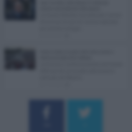
Super Zes Sicilia, dalla Regione 10 milioni per
sostenere gli investimenti delle imprese ...
La Giunta Schifani ha stanziato i primi
10 milioni di euro di risorse regionali
per avviare la Super ...
08.08.2026
1
Eventi in Sicilia ad agosto 2026: teatro, musica e
festival nei luoghi storici dell’Isola ...
La Sicilia si conferma anche nell’estate
2026 uno dei principali palcoscenici
culturali del Medite ...
07.08.2026
0
Username o E-mail
184
9