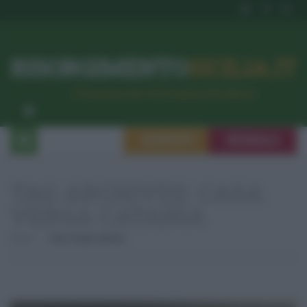
RISORGIMENTO
SICILIA.IT
l’Unione dei #CittadiniPerBene
ISCRIVITI
SEGNALA
TAG ARCHIVES:
CASA
VERGA CATANIA
Home
Casa Verga Catania