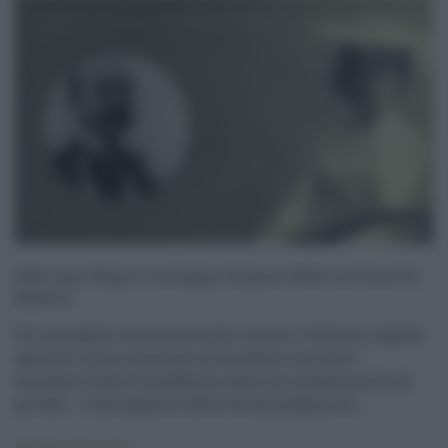
Alla casa Verga il carteggio d’amore dello scrittore De
Roberto
Un intrigante intreccio di temi intimi e letterari, aspetti
ignorati o poco conosciuti di un austero scrittore –
misogino nella vita pubblica, libertino impenitente nel
privato – e uno squarcio della vita mondana, soci ...