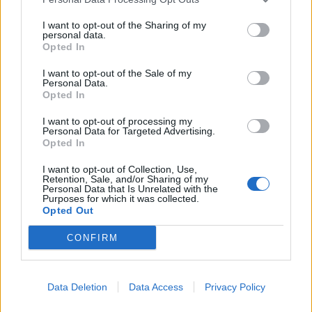
This information may also be disclosed by us to third parties
on the IAB’s List of Downstream Participants that may further
Lavoro
2.139
I want to opt-out of the Sharing of my
disclose it to other third parties.
personal data.
Opted In
Politica
1.992
I want to opt-out of the Sale of my
Primo piano
2.620
Personal Data.
Opted In
Proposte
13
I want to opt-out of processing my
Personal Data for Targeted Advertising.
Sanità
1.962
Opted In
I want to opt-out of Collection, Use,
Retention, Sale, and/or Sharing of my
Personal Data that Is Unrelated with the
Purposes for which it was collected.
Opted Out
CONFIRM
Data Deletion
Data Access
Privacy Policy