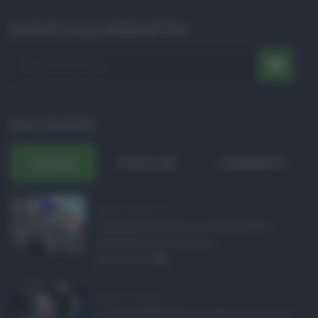
ISCRIVITI ALLA NEWSLETTER
POST RECENTI
ULTIMI
POPOLARI
COMMENTI
Manovra Sicilia da 2 ...
L’annuncio del varo in Giunta della
manovra in variazione ...
08.08.2026
0
Super Zes Sicilia, d ...
La Giunta Schifani ha stanziato i primi