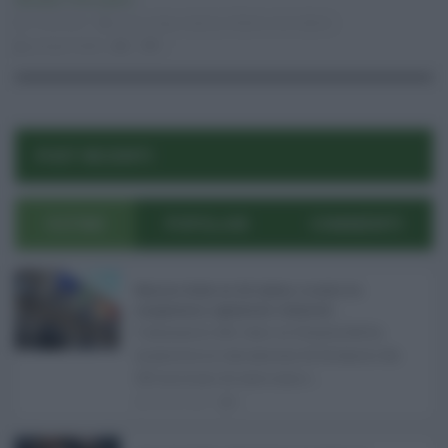
Attualità
,
Primo piano
12.05.2017
casa verga catania
,
federico de roberto
giorgia lodato
0
1
POST RECENTI
ULTIMI
POPOLARI
COMMENTI
Manovra Sicilia da 221 milioni, è scontro tra
maggioranza, opposizioni e sindacati ...
L’annuncio del varo in Giunta della
manovra in variazione di bilancio da
221 milioni di euro non s ...
08.08.2026
0