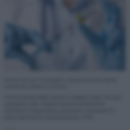
Sicilia vaccino Vulnerabili, come prenotarsi subito:
esenzione, moduli e contatti
di Eloisa Bucolo Dagli anziani ai soggetti fragili, fino agli
insegnanti: quali categorie possono attualmente
effettuare la registrazione, prenotarsi e vaccinarsi? Il
piano nazionale di vaccinazione per il COV ...