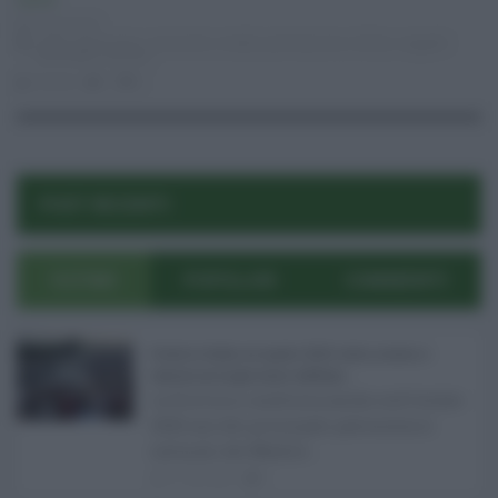
Sanità
26.03.2021
codici esenzione
,
conviventi
,
moduli
,
prenotazione
,
Sicilia
,
soggetti
vulnerabili
,
vaccino
risuser
0
0
POST RECENTI
ULTIMI
POPOLARI
COMMENTI
Eventi in Sicilia ad agosto 2026: teatro, musica e
festival nei luoghi storici dell’Isola ...
La Sicilia si conferma anche nell’estate
2026 uno dei principali palcoscenici
culturali del Medite ...
07.08.2026
0