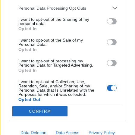
Economia
2.865
Personal Data Processing Opt Outs
This information may also be disclosed by us to third parties
on the IAB’s List of Downstream Participants that may further
Lavoro
2.139
I want to opt-out of the Sharing of my
disclose it to other third parties.
personal data.
Opted In
Politica
1.991
I want to opt-out of the Sale of my
Primo piano
2.619
Personal Data.
Opted In
Proposte
13
I want to opt-out of processing my
Personal Data for Targeted Advertising.
Sanità
1.962
Opted In
I want to opt-out of Collection, Use,
Retention, Sale, and/or Sharing of my
Personal Data that Is Unrelated with the
Purposes for which it was collected.
Opted Out
CONFIRM
Data Deletion
Data Access
Privacy Policy