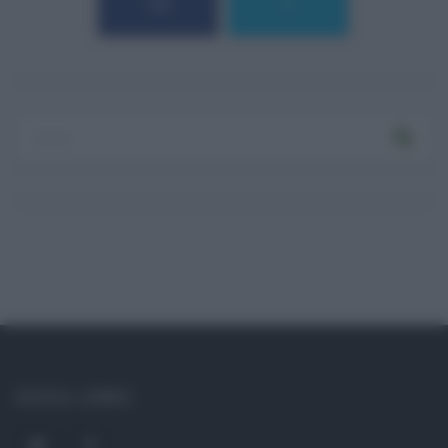
184
9
Log In
Ricordami
Registrati
Log In
Reset password
Log In
Reset Password
SOCIAL LINKS