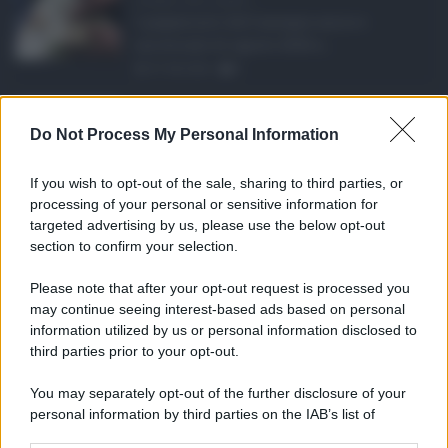
I pagamenti dell'assegno unico e
universale di agosto 2026 a ...
07.08.2026
0
Etna in eruzione, vo ...
Do Not Process My Personal Information
L'eruzione dell'Etna continua a
influenzare l'operatività d ...
If you wish to opt-out of the sale, sharing to third parties, or
07.08.2026
0
processing of your personal or sensitive information for
targeted advertising by us, please use the below opt-out
section to confirm your selection.
CATEGORIE
Please note that after your opt-out request is processed you
Ambiente
1.404
may continue seeing interest-based ads based on personal
information utilized by us or personal information disclosed to
Attualità
6.108
third parties prior to your opt-out.
Comunicati
6
You may separately opt-out of the further disclosure of your
personal information by third parties on the IAB’s list of
Consumo
1.930
downstream participants.