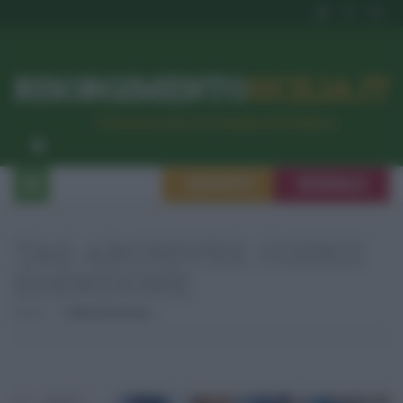
RISORGIMENTO
SICILIA.IT
l’Unione dei #CittadiniPerBene
ISCRIVITI
SEGNALA
TAG ARCHIVES:
CODICI
ESENZIONE
Home
Codici Esenzione