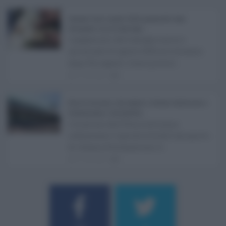
Assegno unico agosto 2026, pagamenti dopo
Ferragosto: ecco le date Inps ...
I pagamenti dell'assegno unico e
universale di agosto 2026 arriveranno
dopo Ferragosto. Come previst ...
07.08.2026
0
Etna in eruzione, voli sospesi a Catania: limitazioni a
Fontanarossa e voli dirottati ...
L'eruzione dell'Etna continua a
influenzare l'operatività dell'aeroporto
di Catania Fontanarossa. A ...
07.08.2026
0
Username o E-mail