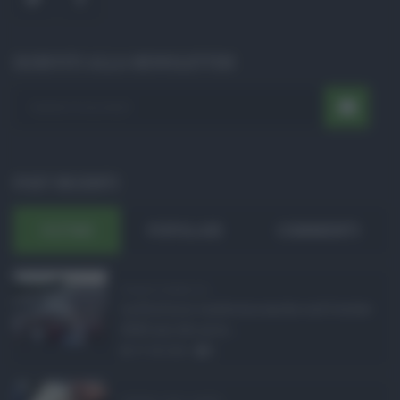
ISCRIVITI ALLA NEWSLETTER
POST RECENTI
ULTIMI
POPOLARI
COMMENTI
Eventi in Sicilia ad ...
La Sicilia si conferma anche nell’estate
2026 uno dei prin ...
07.08.2026
0
Assegno unico agosto ...