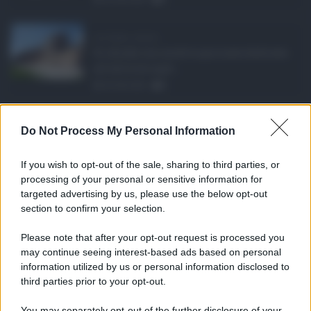
Ars Sicilia, chiude ...
Si chiude con un'altra giornata dedicata
all'attività ispet ...
06.08.2026
0
Definizione agevolat ...
Do Not Process My Personal Information
Anche il Comune di Catania aderisce
alla definizione agevola ...
If you wish to opt-out of the sale, sharing to third parties, or
06.08.2026
0
processing of your personal or sensitive information for
targeted advertising by us, please use the below opt-out
section to confirm your selection.
CATEGORIE
Please note that after your opt-out request is processed you
Ambiente
1.404
may continue seeing interest-based ads based on personal
information utilized by us or personal information disclosed to
Attualità
6.106
third parties prior to your opt-out.
Comunicati
6
You may separately opt-out of the further disclosure of your