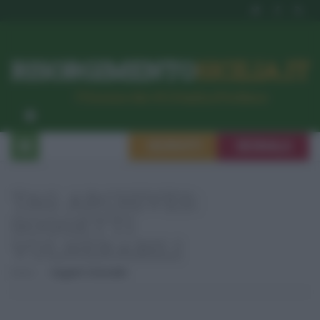
RISORGIMENTO
SICILIA.IT
l’Unione dei #CittadiniPerBene
ISCRIVITI
SEGNALA
TAG ARCHIVES:
SOGGETTI
VULNERABILI
Home
Soggetti Vulnerabili