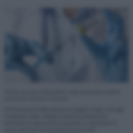
Sicilia vaccino Vulnerabili, come prenotarsi subito:
esenzione, moduli e contatti
di Eloisa Bucolo Dagli anziani ai soggetti fragili, fino agli
insegnanti: quali categorie possono attualmente
effettuare la registrazione, prenotarsi e vaccinarsi? Il
piano nazionale di vaccinazione per il COV ...