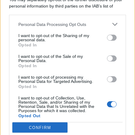
personal information by third parties on the IAB’s list of
Consumo
1.930
downstream participants.
Economia
2.864
Personal Data Processing Opt Outs
This information may also be disclosed by us to third parties
on the IAB’s List of Downstream Participants that may further
Lavoro
2.139
I want to opt-out of the Sharing of my
disclose it to other third parties.
personal data.
Opted In
Politica
1.990
I want to opt-out of the Sale of my
Primo piano
2.619
Personal Data.
Opted In
Proposte
13
I want to opt-out of processing my
Personal Data for Targeted Advertising.
Sanità
1.962
Opted In
I want to opt-out of Collection, Use,
Retention, Sale, and/or Sharing of my
Personal Data that Is Unrelated with the
Purposes for which it was collected.
Opted Out
CONFIRM