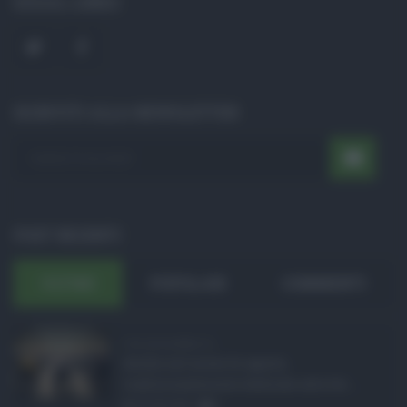
SOCIAL LINKS
ISCRIVITI ALLA NEWSLETTER
POST RECENTI
ULTIMI
POPOLARI
COMMENTI
Concorsi pubblici in ...
Anche nel mese di agosto,
tradizionalmente dedicato alle fer ...
06.08.2026
0