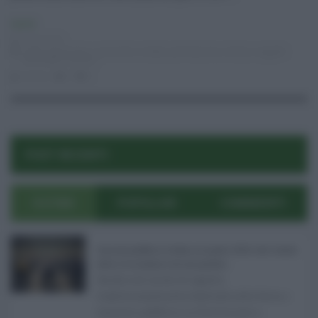
Sanità
26.03.2021
codici esenzione
,
conviventi
,
moduli
,
prenotazione
,
Sicilia
,
soggetti
vulnerabili
,
vaccino
risuser
0
0
POST RECENTI
ULTIMI
POPOLARI
COMMENTI
Concorsi pubblici in Sicilia ad agosto 2026: tutti i bandi
attivi e le scadenze da non perdere ...
Anche nel mese di agosto,
tradizionalmente dedicato alle ferie, i
concorsi pubblici in Sicilia non s ...