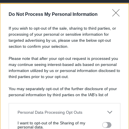
Eventi in Sicilia ad ...
Do Not Process My Personal Information
La Sicilia si conferma anche nell’estate
2026 uno dei prin ...
If you wish to opt-out of the sale, sharing to third parties, or
07.08.2026
0
processing of your personal or sensitive information for
targeted advertising by us, please use the below opt-out
section to confirm your selection.
CATEGORIE
Please note that after your opt-out request is processed you
Ambiente
1.404
may continue seeing interest-based ads based on personal
information utilized by us or personal information disclosed to
Attualità
6.108
third parties prior to your opt-out.
Comunicati
6
You may separately opt-out of the further disclosure of your
personal information by third parties on the IAB’s list of
Consumo
1.930
downstream participants.
Economia
2.866
Personal Data Processing Opt Outs
This information may also be disclosed by us to third parties
on the IAB’s List of Downstream Participants that may further
Lavoro
2.139
I want to opt-out of the Sharing of my
disclose it to other third parties.
personal data.