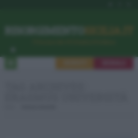
RISORGIMENTO
SICILIA.IT
l’Unione dei #CittadiniPerBene
ISCRIVITI
SEGNALA
TAG ARCHIVES:
ERASMUS UNIVERSITÀ
Home
Erasmus Università