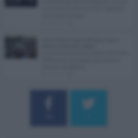
La Giunta Schifani ha stanziato i primi
10 milioni di euro di risorse regionali
per avviare la Super ...
08.08.2026
1
Eventi in Sicilia ad agosto 2026: teatro, musica e
festival nei luoghi storici dell’Isola ...
La Sicilia si conferma anche nell’estate
2026 uno dei principali palcoscenici
culturali del Medite ...
07.08.2026
0
Username o E-mail
184
9
Log In