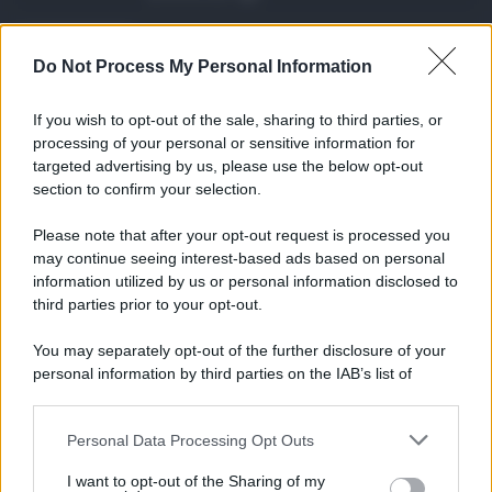
Eventi in Sicilia ad ...
Do Not Process My Personal Information
La Sicilia si conferma anche nell’estate
2026 uno dei prin ...
If you wish to opt-out of the sale, sharing to third parties, or
07.08.2026
0
processing of your personal or sensitive information for
targeted advertising by us, please use the below opt-out
section to confirm your selection.
CATEGORIE
Please note that after your opt-out request is processed you
Ambiente
1.404
may continue seeing interest-based ads based on personal
information utilized by us or personal information disclosed to
Attualità
6.108
third parties prior to your opt-out.
Comunicati
6
You may separately opt-out of the further disclosure of your
personal information by third parties on the IAB’s list of
Consumo
1.930
downstream participants.
Economia
2.866
Personal Data Processing Opt Outs
This information may also be disclosed by us to third parties
on the IAB’s List of Downstream Participants that may further
Lavoro
2.139
I want to opt-out of the Sharing of my
disclose it to other third parties.