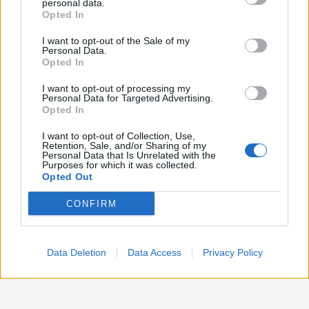
personal data.
Opted In
Politica
1.992
I want to opt-out of the Sale of my
Primo piano
2.620
Personal Data.
Opted In
Proposte
13
I want to opt-out of processing my
Personal Data for Targeted Advertising.
Sanità
1.962
Opted In
I want to opt-out of Collection, Use,
Retention, Sale, and/or Sharing of my
Personal Data that Is Unrelated with the
Purposes for which it was collected.
Opted Out
CONFIRM
Data Deletion
Data Access
Privacy Policy
Preferenze Privacy
Preferenze Privacy