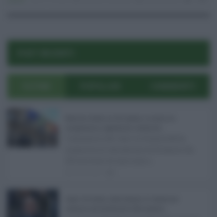
Lavoro
07.10.2020
erasmus università
Eloisa Bucolo
0
0
POST RECENTI
ULTIMI
POPOLARI
COMMENTI
Manovra Sicilia da 221 milioni, è scontro tra
maggioranza, opposizioni e sindacati ...
L’annuncio del varo in Giunta della
manovra in variazione di bilancio da
221 milioni di euro non s ...
08.08.2026
0
Super Zes Sicilia, dalla Regione 10 milioni per
sostenere gli investimenti delle imprese ...