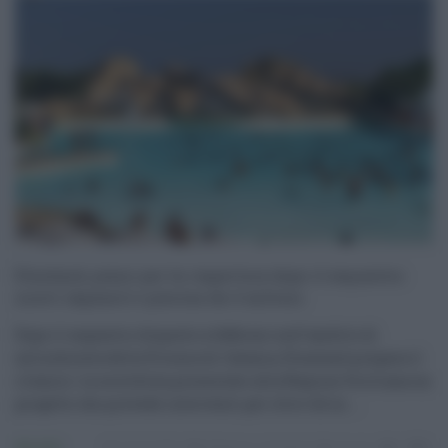
Etnaland, piano per la riapertura dopo il sequestro:
nuovi impianti e piscina da 4 milioni
Dopo il sequestro disposto a febbraio nell’ambito di
un’inchiesta della Procura di Catania, Etnaland prepara il
rilancio. La società ha presentato alla Regione Siciliana un
progetto che prevede interventi per oltre 4,6 m ...