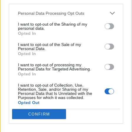
downstream participants.
Economia
2.865
Personal Data Processing Opt Outs
This information may also be disclosed by us to third parties
on the IAB’s List of Downstream Participants that may further
Lavoro
2.139
I want to opt-out of the Sharing of my
disclose it to other third parties.
personal data.
Opted In
Politica
1.991
I want to opt-out of the Sale of my
Primo piano
2.619
Personal Data.
Opted In
Proposte
13
I want to opt-out of processing my
Personal Data for Targeted Advertising.
Sanità
1.962
Opted In
I want to opt-out of Collection, Use,
Retention, Sale, and/or Sharing of my
Personal Data that Is Unrelated with the
Purposes for which it was collected.
Opted Out
CONFIRM