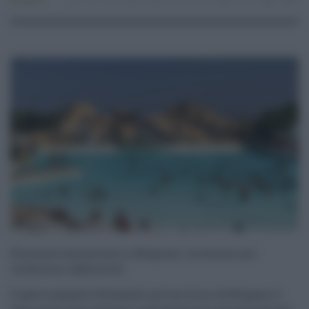
Attualità
15.07.2026
Belpasso
,
etnaland
risuser
4
0
Etnaland sequestrato a Belpasso: inchiesta per
violazioni ambientali
Il parco acquatico Etnaland, nel territorio di Belpasso, è