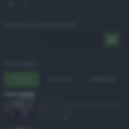
ISCRIVITI ALLA NEWSLETTER
POST RECENTI
ULTIMI
POPOLARI
COMMENTI
Eventi in Sicilia ad ...
La Sicilia si conferma anche nell’estate
2026 uno dei prin ...
07.08.2026
0