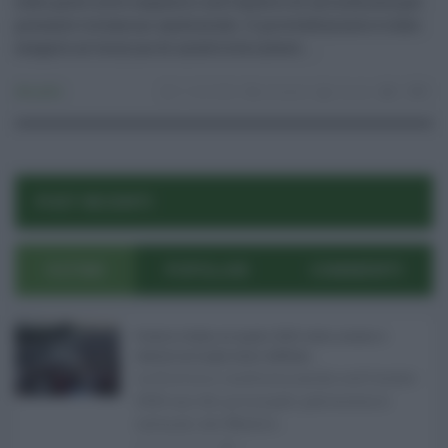
stato posto sotto sequestro nell’ambito di un’inchiesta per
presunte violazioni ambientali. Il provvedimento è stato
eseguito al termine di un’attività investi ...
Attualità
11.02.2026
etnaland
risuser
4
0
POST RECENTI
ULTIMI
POPOLARI
COMMENTI
Eventi in Sicilia ad agosto 2026: teatro, musica e
festival nei luoghi storici dell’Isola ...
La Sicilia si conferma anche nell’estate
2026 uno dei principali palcoscenici
culturali del Medite ...
07.08.2026
0