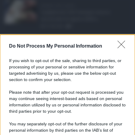
Assegno unico agosto ...
I pagamenti dell'assegno unico e
universale di agosto 2026 a ...
07.08.2026
0
Etna in eruzione, vo ...
Do Not Process My Personal Information
L'eruzione dell'Etna continua a
influenzare l'operatività d ...
If you wish to opt-out of the sale, sharing to third parties, or
07.08.2026
0
processing of your personal or sensitive information for
targeted advertising by us, please use the below opt-out
section to confirm your selection.
CATEGORIE
Please note that after your opt-out request is processed you
Ambiente
1.404
may continue seeing interest-based ads based on personal
information utilized by us or personal information disclosed to
Attualità
6.108
third parties prior to your opt-out.
Comunicati
6
You may separately opt-out of the further disclosure of your
personal information by third parties on the IAB’s list of
Consumo
1.930