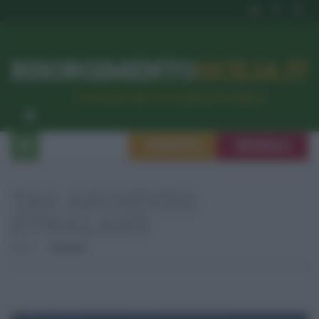
RISORGIMENTO
SICILIA.IT
l’Unione dei #CittadiniPerBene
ISCRIVITI
SEGNALA
TAG ARCHIVES:
ETNALAND
Home
Etnaland