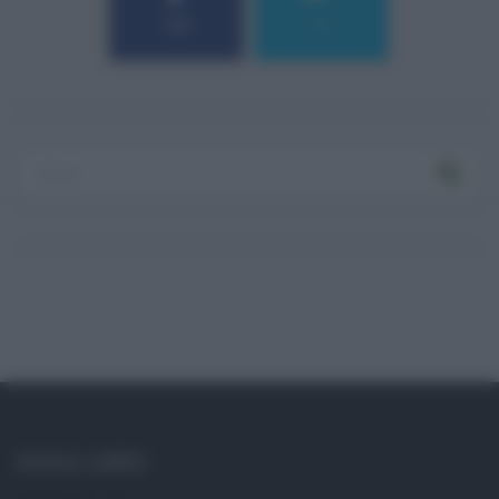
184
9
SOCIAL LINKS