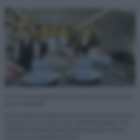
Il costo di un cappuccino in Sicilia, rincari alle stelle,
ecco la classifica
Fare colazione col cappuccino in Sicilia? Occhio, non è più
come una volta. Ci sono rincari, anche belli pesanti, e in
città come Siracusa e Palermo dove accoppiarlo con un
cornetto sta diventando un salass ...