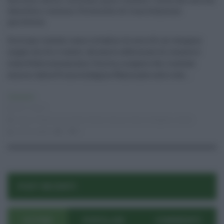
obsoleta e nessun Protocollo di Conciliazione
paritetica
Siciliani trattati come cittadini di serie B, cui vengono
negati diritti e tutele. Ad averlo affermato di recente è
stata Federconsumatori Sicilia, a seguito dei risultati
emersi dalla Prima Indagine Nazionale sullo stat ...
Consumo
05.11.2016
acqua
,
Federconsumatori Sicilia
,
Servizio Idrico Integrato
,
Sicilia
oriana sipala
0
0
POST RECENTI
ULTIMI
POPOLARI
COMMENTI