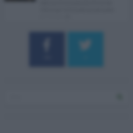
Sabrina Cillia nuova direttrice del
Centro per la formazione permane ...
07.08.2026
0
184
9