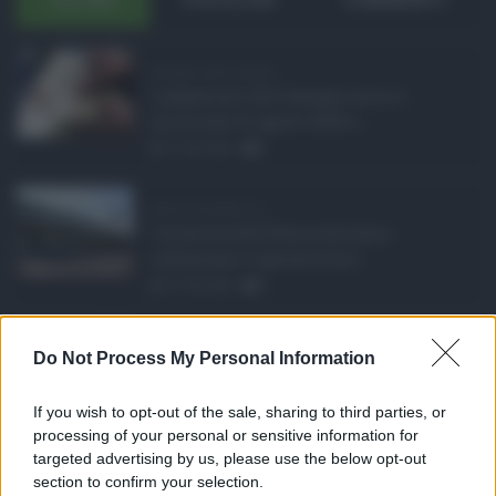
Assegno unico agosto ...
I pagamenti dell'assegno unico e
universale di agosto 2026 a ...
07.08.2026
0
Etna in eruzione, vo ...
L'eruzione dell'Etna continua a
influenzare l'operatività d ...
07.08.2026
0
Sabrina Cillia nuova ...
Do Not Process My Personal Information
Il governo Schifani ha nominato
Sabrina Cillia nuova direttr ...
If you wish to opt-out of the sale, sharing to third parties, or
07.08.2026
0
processing of your personal or sensitive information for
targeted advertising by us, please use the below opt-out
section to confirm your selection.
CATEGORIE