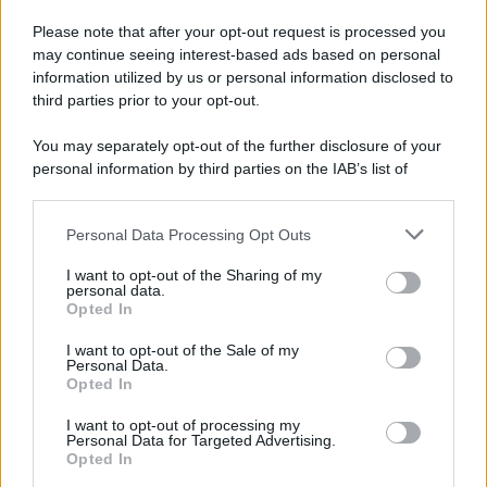
Please note that after your opt-out request is processed you
Ambiente
1.404
may continue seeing interest-based ads based on personal
information utilized by us or personal information disclosed to
Attualità
6.107
third parties prior to your opt-out.
Comunicati
6
You may separately opt-out of the further disclosure of your
personal information by third parties on the IAB’s list of
Consumo
1.930
downstream participants.
Economia
2.865
Personal Data Processing Opt Outs
This information may also be disclosed by us to third parties
on the IAB’s List of Downstream Participants that may further
Lavoro
2.139
I want to opt-out of the Sharing of my
disclose it to other third parties.
personal data.
Opted In
Politica
1.991
I want to opt-out of the Sale of my
Primo piano
2.619
Personal Data.
Opted In
Proposte
13
I want to opt-out of processing my
Personal Data for Targeted Advertising.
Sanità
1.962
Opted In