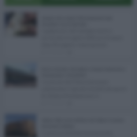
Assegno unico agosto 2026, pagamenti dopo
Ferragosto: ecco le date Inps ...
I pagamenti dell'assegno unico e
universale di agosto 2026 arriveranno
dopo Ferragosto. Come previst ...
07.08.2026
0
Etna in eruzione, voli sospesi a Catania: limitazioni a
Fontanarossa e voli dirottati ...
L'eruzione dell'Etna continua a
Username o E-mail
influenzare l'operatività dell'aeroporto
di Catania Fontanarossa. A ...
07.08.2026
0
Log In
Ricordami
Registrati
Log In
Sabrina Cillia nuova direttrice del Cefpas: la nomina
Reset password
Log In
Reset Password
del governo Schifani ...
Il governo Schifani ha nominato