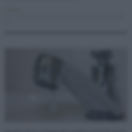
Consumo
02.04.2022
consumo
,
Federconsumatori Sicilia
redazione
0
0
Servizio idrico: siciliani poco tutelati. Carta dei servizi