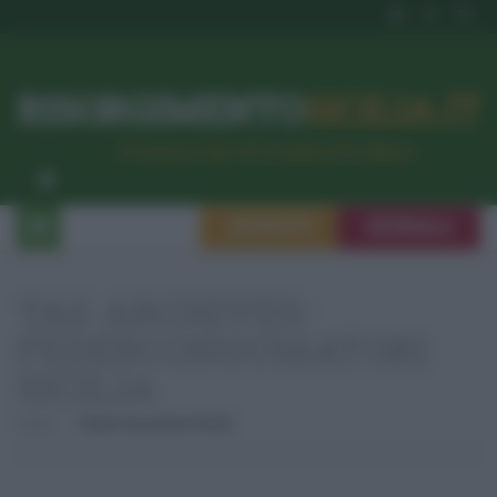
RISORGIMENTO
SICILIA.IT
l’Unione dei #CittadiniPerBene
ISCRIVITI
SEGNALA
TAG ARCHIVES:
FEDERCONSUMATORI
SICILIA
Home
Federconsumatori Sicilia