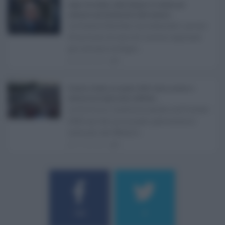
Super Zes Sicilia, dalla Regione 10 milioni per
sostenere gli investimenti delle imprese ...
La Giunta Schifani ha stanziato i primi
10 milioni di euro di risorse regionali
per avviare la Super ...
08.08.2026
0
Eventi in Sicilia ad agosto 2026: teatro, musica e
festival nei luoghi storici dell’Isola ...
La Sicilia si conferma anche nell’estate
2026 uno dei principali palcoscenici
culturali del Medite ...
07.08.2026
0
Username o E-mail
184
9