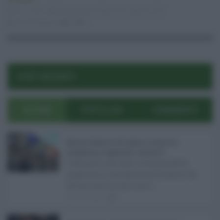
Economia
01.11.2016
Fiera dei morti
,
Martorane
,
palermo
,
Pat
Nicola Digiugno
0
0
POST RECENTI
ULTIMI
POPOLARI
COMMENTI
Manovra Sicilia da 221 milioni, è scontro tra
maggioranza, opposizioni e sindacati ...
L’annuncio del varo in Giunta della
manovra in variazione di bilancio da
221 milioni di euro non s ...
08.08.2026
0