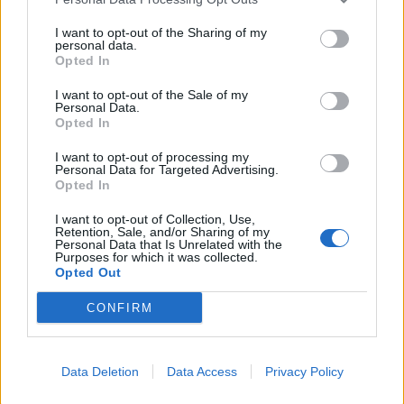
This information may also be disclosed by us to third parties
on the IAB’s List of Downstream Participants that may further
Lavoro
2.139
I want to opt-out of the Sharing of my
disclose it to other third parties.
personal data.
Opted In
Politica
1.992
I want to opt-out of the Sale of my
Primo piano
2.620
Personal Data.
Opted In
Proposte
13
I want to opt-out of processing my
Personal Data for Targeted Advertising.
Sanità
1.962
Opted In
I want to opt-out of Collection, Use,
Retention, Sale, and/or Sharing of my
Personal Data that Is Unrelated with the
Purposes for which it was collected.
Opted Out
CONFIRM
Data Deletion
Data Access
Privacy Policy