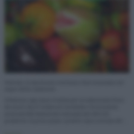
Palermo, la martorana continua a fare economia nel
segno della tradizione
A Palermo, ogni anno c'è attesa per la tradizionale Fiera
dei morti, dal 27 ottobre al 2 novembre. Un'iniziativa
promossa dall'assessorato comunale alle Attività
produttive. In primo piano i prodotti tipici siciliani del ...