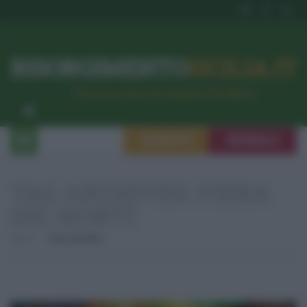
RISORGIMENTO
SICILIA.IT
l’Unione dei #CittadiniPerBene
ISCRIVITI
SEGNALA
TAG ARCHIVES:
FIERA
DEI MORTI
Home
Fiera Dei Morti