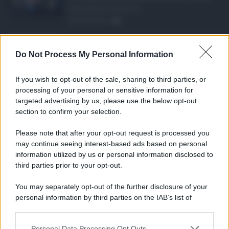
10 milioni di euro d ...
08.08.2026
0
Eventi in Sicilia ad ...
Do Not Process My Personal Information
La Sicilia si conferma anche nell’estate
2026 uno dei prin ...
If you wish to opt-out of the sale, sharing to third parties, or
07.08.2026
0
processing of your personal or sensitive information for
targeted advertising by us, please use the below opt-out
section to confirm your selection.
CATEGORIE
Please note that after your opt-out request is processed you
Ambiente
1.404
may continue seeing interest-based ads based on personal
information utilized by us or personal information disclosed to
Attualità
6.108
third parties prior to your opt-out.
Comunicati
6
You may separately opt-out of the further disclosure of your
personal information by third parties on the IAB’s list of
Consumo
1.930
downstream participants.
Economia
2.866
Personal Data Processing Opt Outs