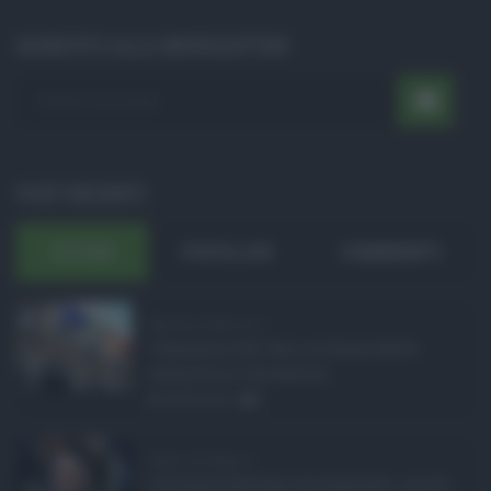
ISCRIVITI ALLA NEWSLETTER
POST RECENTI
ULTIMI
POPOLARI
COMMENTI
Manovra Sicilia da 2 ...
L’annuncio del varo in Giunta della
manovra in variazione ...
08.08.2026
0
Super Zes Sicilia, d ...
La Giunta Schifani ha stanziato i primi