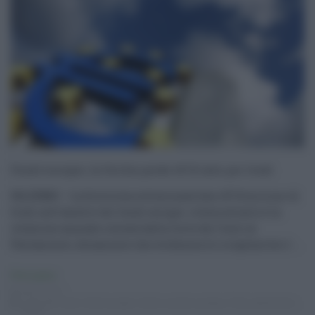
Fondi europei, la Sicilia perde 167,8 mln per frodi
PALERMO – La Sicilia ha collezionato ben 167,8 milioni di
frodi nell’ambito dei fondi europei. A dimostrarlo è la
relazione annuale inviata dalla Corte dei Conti al
Parlamento, documento che evidenzia le irregolarità e l ...
Primo piano
08.02.2017
Corte dei Conti
,
fondi europei
,
fondo sociale europeo
,
frodi
,
parlamento
,
Sicilia