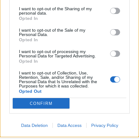
on the IAB’s List of Downstream Participants that may further
Lavoro
2.138
I want to opt-out of the Sharing of my
disclose it to other third parties.
personal data.
Opted In
Politica
1.990
I want to opt-out of the Sale of my
Primo piano
2.619
Personal Data.
Opted In
Proposte
13
I want to opt-out of processing my
Personal Data for Targeted Advertising.
Sanità
1.962
Opted In
I want to opt-out of Collection, Use,
Retention, Sale, and/or Sharing of my
Personal Data that Is Unrelated with the
Purposes for which it was collected.
Opted Out
CONFIRM
Data Deletion
Data Access
Privacy Policy