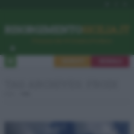
RISORGIMENTO
SICILIA.IT
l’Unione dei #CittadiniPerBene
ISCRIVITI
SEGNALA
TAG ARCHIVES:
FRODI
Home
Frodi