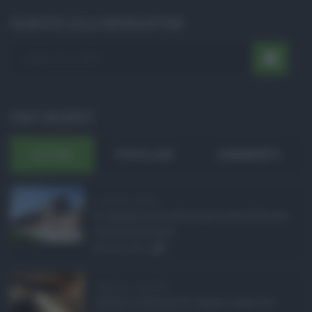
ISCRIVITI ALLA NEWSLETTER
POST RECENTI
ULTIMI
POPOLARI
COMMENTI
Ars Sicilia, chiude ...
Si chiude con un'altra giornata dedicata
all'attività ispet ...
06.08.2026
0
Definizione agevolat ...
Anche il Comune di Catania aderisce