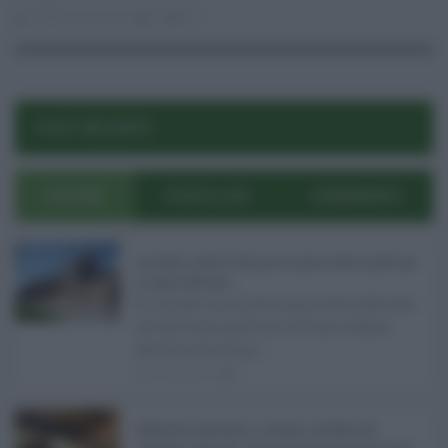
stefania zaccaria
0
24
POST RECENTI
ULTIMI
POPOLARI
COMMENTI
Ars Sicilia, chiude l'Aula per la pausa estiva: partiti già
in clima elettorale ...
Si chiude con un'altra giornata dedicata
all'attività ispettiva l'ultima seduta
dell'Ars Sicilia pr ...
06.08.2026
0
Definizione agevolata a Catania, via libera del