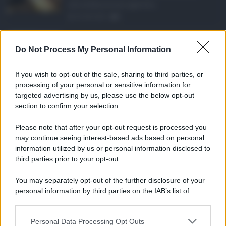
alla definizione agevola ...
06.08.2026
0
Depurazione Sicilia, ...
Do Not Process My Personal Information
Un'opera rimasta ferma per oltre un
decennio, tanto da trasf ...
If you wish to opt-out of the sale, sharing to third parties, or
06.08.2026
0
processing of your personal or sensitive information for
targeted advertising by us, please use the below opt-out
section to confirm your selection.
CATEGORIE
Please note that after your opt-out request is processed you
Ambiente
1.404
may continue seeing interest-based ads based on personal
information utilized by us or personal information disclosed to
Attualità
6.106
third parties prior to your opt-out.
Comunicati
6
You may separately opt-out of the further disclosure of your
personal information by third parties on the IAB’s list of
Consumo
1.930
downstream participants.
Economia
2.864
Personal Data Processing Opt Outs
This information may also be disclosed by us to third parties