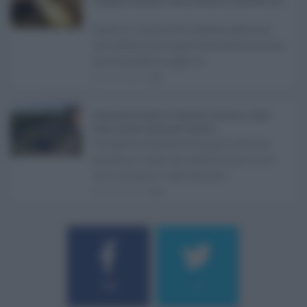
Consiglio comunale: come funziona la sanatoria dei t
...
Anche il Comune di Catania aderisce
alla definizione agevolata delle entrate
prevista dalla Legge di ...
06.08.2026
0
Depurazione Sicilia, la relazione di Fatuzzo: opere
ferme, ritardi e piano per il rilancio ...
Un'opera rimasta ferma per oltre un
decennio, tanto da trasformarsi in un
vero e proprio "caso ammin ...
06.08.2026
0
Username o E-mail
184
9