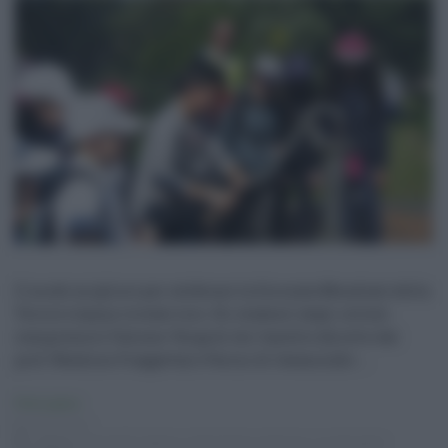
Il modo migliore per celebrare la Giornata Mondiale della
Terra lo hanno trovato loro. Gli studenti degli istituti
comprensivi Falcone-Verga di Aci Castello (diretto dal
prof. Natalino Fraggetta) e Parini di Catania (dir ...
Primo piano
28.04.2017
cutgana università catania
,
isola lachea acitrezza
,
scuola parini