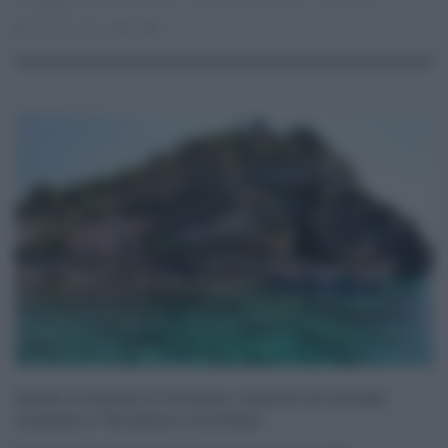
catania
giorgia lodato
0
1
Anche in Sicilia le Vie Sacre, itinerari di turismo
religioso a Taormina e Acitrezza