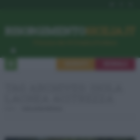
RISORGIMENTO
SICILIA.IT
l’Unione dei #CittadiniPerBene
ISCRIVITI
SEGNALA
TAG ARCHIVES:
ISOLA
LACHEA ACITREZZA
Home
Isola Lachea Acitrezza