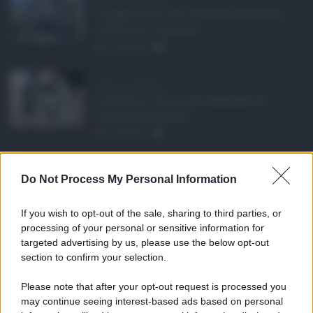
Le aggressioni nei confronti di medici,
infermieri e operato ...
05.08.2026
0
Barriere architetton ...
In Sicilia il diritto all'accessibilità
continua a scontrar ...
05.08.2026
1
Rete fognaria di Cat ...
Do Not Process My Personal Information
Un investimento da oltre 24 milioni di
euro in due anni per ...
If you wish to opt-out of the sale, sharing to third parties, or
05.08.2026
0
processing of your personal or sensitive information for
targeted advertising by us, please use the below opt-out
section to confirm your selection.
CATEGORIE
Please note that after your opt-out request is processed you
Ambiente
1.403
may continue seeing interest-based ads based on personal