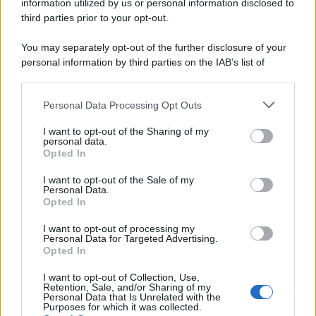
information utilized by us or personal information disclosed to
Attualità
6.105
third parties prior to your opt-out.
Comunicati
6
You may separately opt-out of the further disclosure of your
personal information by third parties on the IAB’s list of
Consumo
1.930
downstream participants.
Economia
2.863
Personal Data Processing Opt Outs
This information may also be disclosed by us to third parties
on the IAB’s List of Downstream Participants that may further
Lavoro
2.138
I want to opt-out of the Sharing of my
disclose it to other third parties.
personal data.
Opted In
Politica
1.989
I want to opt-out of the Sale of my
Primo piano
2.618
Personal Data.
Opted In
Proposte
13
I want to opt-out of processing my
Personal Data for Targeted Advertising.
Sanità
1.962
Opted In
I want to opt-out of Collection, Use,
Retention, Sale, and/or Sharing of my
Personal Data that Is Unrelated with the
Purposes for which it was collected.