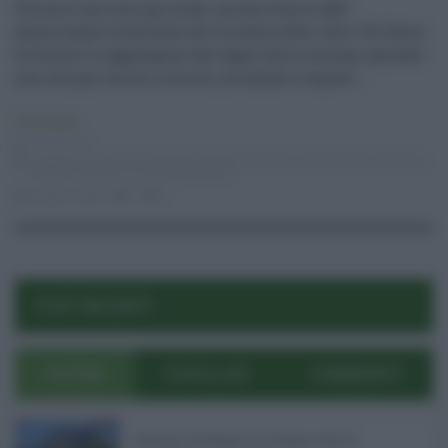
Percorsi non solo spirituali, ma da vivere a 360°
ammirando le bellezze che la natura offre. Alle “Vie Sacre
di Sicilia” si aggiungono due tappe tutte siciliane, pensate
non solo per turisti e curiosi, ma anche e sopratt ...
Primo piano
06.12.2016
cutgana università catania
,
isola bella taormina
,
isola lachea acitrezza
,
turismo religioso
,
vie sacre di sicilia
giorgia lodato
0
2
POST RECENTI
ULTIMI
POPOLARI
COMMENTI
Bodycam al Policlinico di Catania contro le