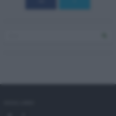
184
9
Log In
Ricordami
Registrati
Log In
Reset password
Log In
Reset Password
SOCIAL LINKS