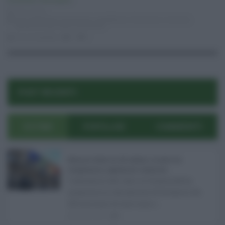
Economia
,
Primo piano
22.11.2016
area artigianale
,
burocrazia
,
castelbuono
,
fiasconaro
,
mazzola
,
panettone
,
pip
,
sirap
,
tumminello
luca mangogna
0
2
POST RECENTI
ULTIMI
POPOLARI
COMMENTI
Manovra Sicilia da 221 milioni, è scontro tra
maggioranza, opposizioni e sindacati ...
L’annuncio del varo in Giunta della
manovra in variazione di bilancio da
221 milioni di euro non s ...
08.08.2026
0