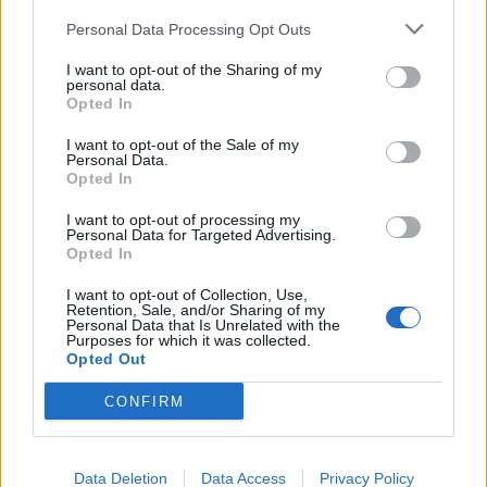
Economia
2.866
Personal Data Processing Opt Outs
This information may also be disclosed by us to third parties
on the IAB’s List of Downstream Participants that may further
Lavoro
2.139
I want to opt-out of the Sharing of my
disclose it to other third parties.
personal data.
Opted In
Politica
1.992
I want to opt-out of the Sale of my
Primo piano
2.620
Personal Data.
Opted In
Proposte
13
I want to opt-out of processing my
Personal Data for Targeted Advertising.
Sanità
1.962
Opted In
I want to opt-out of Collection, Use,
Retention, Sale, and/or Sharing of my
Personal Data that Is Unrelated with the
Purposes for which it was collected.
Opted Out
CONFIRM
Data Deletion
Data Access
Privacy Policy