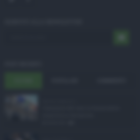
ISCRIVITI ALLA NEWSLETTER
POST RECENTI
ULTIMI
POPOLARI
COMMENTI
Manovra Sicilia da 2 ...
L’annuncio del varo in Giunta della
manovra in variazione ...
08.08.2026
0
Super Zes Sicilia, d ...