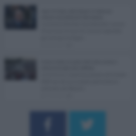
Super Zes Sicilia, dalla Regione 10 milioni per
sostenere gli investimenti delle imprese ...
La Giunta Schifani ha stanziato i primi
10 milioni di euro di risorse regionali
per avviare la Super ...
08.08.2026
0
Eventi in Sicilia ad agosto 2026: teatro, musica e
festival nei luoghi storici dell’Isola ...
La Sicilia si conferma anche nell’estate
2026 uno dei principali palcoscenici
culturali del Medite ...
07.08.2026
0
Username o E-mail