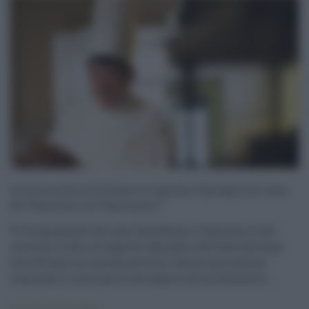
La burocrazia allontana le imprese. Spiragli nel caso
dei Panettoni di Fiasconaro?
Vi ho già parlato del caso Castelbuono-Fiasconaro e del
concreto rischio di fuga dei laboratori dell’azienda dopo
oltre 60 anni di onorata attività. L’Amministrazione
comunale ci tiene però a far sapere che sta facendo d ...