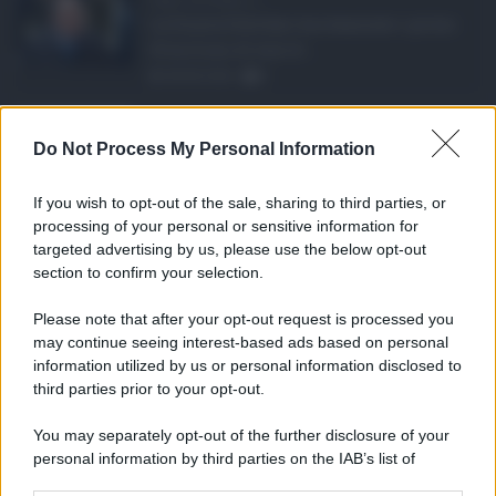
La Giunta Schifani ha stanziato i primi
10 milioni di euro d ...
08.08.2026
0
Eventi in Sicilia ad ...
Do Not Process My Personal Information
La Sicilia si conferma anche nell’estate
2026 uno dei prin ...
If you wish to opt-out of the sale, sharing to third parties, or
07.08.2026
0
processing of your personal or sensitive information for
targeted advertising by us, please use the below opt-out
section to confirm your selection.
CATEGORIE
Please note that after your opt-out request is processed you
Ambiente
1.404
may continue seeing interest-based ads based on personal
information utilized by us or personal information disclosed to
Attualità
6.108
third parties prior to your opt-out.
Comunicati
6
You may separately opt-out of the further disclosure of your
personal information by third parties on the IAB’s list of
Consumo
1.930
downstream participants.