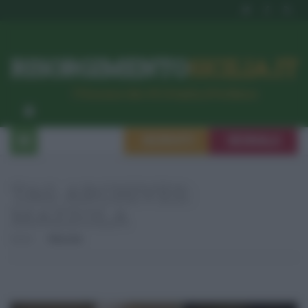
RISORGIMENTO
SICILIA.IT
l’Unione dei #CittadiniPerBene
ISCRIVITI
SEGNALA
TAG ARCHIVES:
MAZZOLA
Home
Mazzola