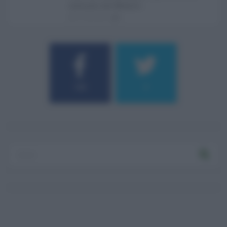
culturali del Medite ...
07.08.2026
0
184
9