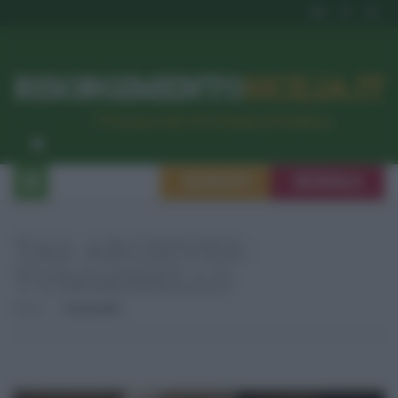
RISORGIMENTO
SICILIA.IT
l’Unione dei #CittadiniPerBene
ISCRIVITI
SEGNALA
TAG ARCHIVES:
TUMMINELLO
Home
Tumminello