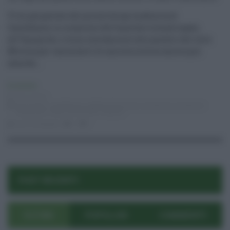
Vi ho già parlato del piccolo borgo madonita di
Castelbuono in occasione dell’assurda vicenda legata
all’Ypsigrock, e torno nuovamente alle pendici del colle
Milocca per raccontarvi di una storia forse ancora più
assurda ...
Economia
10.11.2016
burocrazia
,
castelbuono
,
doletta
,
fiasconaro
,
panettone
,
panettone
artigianale
,
sirap
,
tumminello
,
velasca
luca mangogna
1
1
POST RECENTI
ULTIMI
POPOLARI
COMMENTI