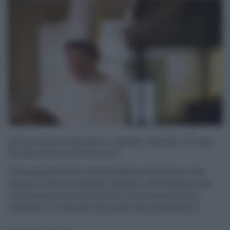
La burocrazia allontana le imprese. Spiragli nel caso
dei Panettoni di Fiasconaro?
Vi ho già parlato del caso Castelbuono-Fiasconaro e del
concreto rischio di fuga dei laboratori dell’azienda dopo
oltre 60 anni di onorata attività. L’Amministrazione
comunale ci tiene però a far sapere che sta facendo d ...