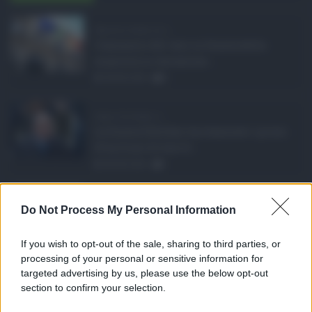
Manovra Sicilia da 2 ...
L’annuncio del varo in Giunta della
manovra in variazione ...
08.08.2026
0
Super Zes Sicilia, d ...
La Giunta Schifani ha stanziato i primi
10 milioni di euro d ...
08.08.2026
1
Eventi in Sicilia ad ...
Do Not Process My Personal Information
La Sicilia si conferma anche nell’estate
2026 uno dei prin ...
If you wish to opt-out of the sale, sharing to third parties, or
07.08.2026
0
processing of your personal or sensitive information for
targeted advertising by us, please use the below opt-out
section to confirm your selection.
CATEGORIE