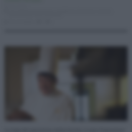
Economia
,
Primo piano
22.11.2016
area artigianale
,
burocrazia
,
castelbuono
,
fiasconaro
,
mazzola
,
panettone
,
pip
,
sirap
,
tumminello
luca mangogna
0
2
La fuga del panettone dalla Sicilia: il caso Fiasconaro