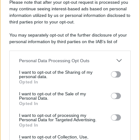
Please note that after your opt-out request is processed you
Ambiente
1.404
may continue seeing interest-based ads based on personal
information utilized by us or personal information disclosed to
Attualità
6.108
third parties prior to your opt-out.
Comunicati
6
You may separately opt-out of the further disclosure of your
personal information by third parties on the IAB’s list of
Consumo
1.930
downstream participants.
Economia
2.866
Personal Data Processing Opt Outs
This information may also be disclosed by us to third parties
on the IAB’s List of Downstream Participants that may further
Lavoro
2.139
I want to opt-out of the Sharing of my
disclose it to other third parties.
personal data.
Opted In
Politica
1.992
I want to opt-out of the Sale of my
Primo piano
2.620
Personal Data.
Opted In
Proposte
13
I want to opt-out of processing my
Personal Data for Targeted Advertising.
Sanità
1.962
Opted In
I want to opt-out of Collection, Use,