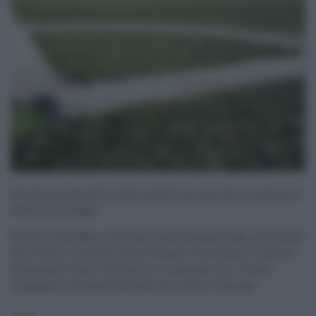
Screening genetici nella medicina sportiva: prevenire
malori in campo
Antonio Giordano, oncologo e anatomopatologo, presidente
dello Sbarro Institute della Temple University e ideatore
del progetto Sport Genomics, si esprime così: "Siamo
impegnati nella prevenzione di malori come qu ...