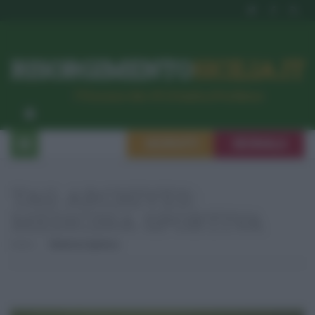
RISORGIMENTO
SICILIA.IT
l’Unione dei #CittadiniPerBene
ISCRIVITI
SEGNALA
TAG ARCHIVES:
MEDICINA SPORTIVA
Home
Medicina Sportiva