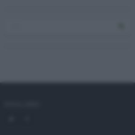
Log In
Ricordami
Registrati
Log In
Reset password
Log In
Reset Password
SOCIAL LINKS