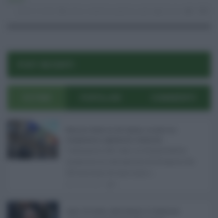
Sanità
03.12.2024
calcio
,
medicina sportiva
,
sport
risuser
0
0
POST RECENTI
ULTIMI
POPOLARI
COMMENTI
Manovra Sicilia da 221 milioni, è scontro tra
maggioranza, opposizioni e sindacati ...
L’annuncio del varo in Giunta della
manovra in variazione di bilancio da
221 milioni di euro non s ...
08.08.2026
0
Super Zes Sicilia, dalla Regione 10 milioni per