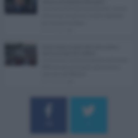
sostenere gli investimenti delle imprese ...
La Giunta Schifani ha stanziato i primi
10 milioni di euro di risorse regionali
per avviare la Super ...
08.08.2026
1
Eventi in Sicilia ad agosto 2026: teatro, musica e
festival nei luoghi storici dell’Isola ...
La Sicilia si conferma anche nell’estate
2026 uno dei principali palcoscenici
culturali del Medite ...
07.08.2026
0
Username o E-mail
184
9