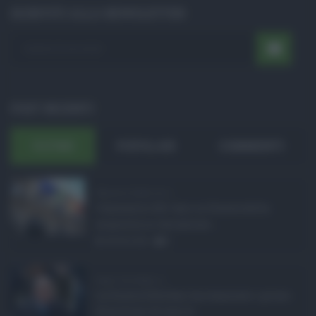
ISCRIVITI ALLA NEWSLETTER
POST RECENTI
ULTIMI
POPOLARI
COMMENTI
Manovra Sicilia da 2 ...
L’annuncio del varo in Giunta della
manovra in variazione ...
08.08.2026
0
Super Zes Sicilia, d ...
La Giunta Schifani ha stanziato i primi
10 milioni di euro d ...