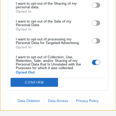
Lavoro
2.139
I want to opt-out of the Sharing of my
disclose it to other third parties.
personal data.
Opted In
Politica
1.992
I want to opt-out of the Sale of my
Primo piano
2.620
Personal Data.
Opted In
Proposte
13
I want to opt-out of processing my
Personal Data for Targeted Advertising.
Sanità
1.962
Opted In
I want to opt-out of Collection, Use,
Retention, Sale, and/or Sharing of my
Personal Data that Is Unrelated with the
Purposes for which it was collected.
Opted Out
CONFIRM
Data Deletion
Data Access
Privacy Policy
Preferenze Privacy