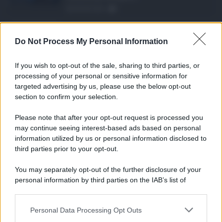
08.08.2026
1
Eventi in Sicilia ad ...
Do Not Process My Personal Information
La Sicilia si conferma anche nell’estate
2026 uno dei prin ...
If you wish to opt-out of the sale, sharing to third parties, or
07.08.2026
0
processing of your personal or sensitive information for
targeted advertising by us, please use the below opt-out
section to confirm your selection.
CATEGORIE
Please note that after your opt-out request is processed you
Ambiente
1.404
may continue seeing interest-based ads based on personal
information utilized by us or personal information disclosed to
Attualità
6.108
third parties prior to your opt-out.
Comunicati
6
You may separately opt-out of the further disclosure of your
personal information by third parties on the IAB’s list of
Consumo
1.930
downstream participants.
Economia
2.866
Personal Data Processing Opt Outs
This information may also be disclosed by us to third parties
on the IAB’s List of Downstream Participants that may further