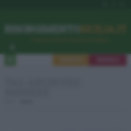
RISORGIMENTO
SICILIA.IT
l’Unione dei #CittadiniPerBene
ISCRIVITI
SEGNALA
TAG ARCHIVES:
MINIERE
Home
Miniere