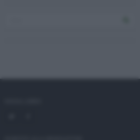
Ricordami
Registrati
Log In
Reset password
Log In
Reset Password
SOCIAL LINKS
ISCRIVITI ALLA NEWSLETTER