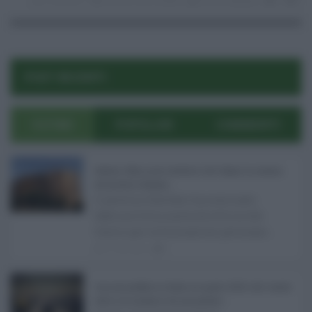
12.05.2017
miniere
,
San Cataldo
Nicola Digiugno
0
0
POST RECENTI
ULTIMI
POPOLARI
COMMENTI
Sabrina Cillia nuova direttrice del Cefpas: la nomina
del governo Schifani ...
Il governo Schifani ha nominato
Sabrina Cillia nuova direttrice del
Centro per la formazione permane ...
07.08.2026
0
Concorsi pubblici in Sicilia ad agosto 2026: tutti i bandi
attivi e le scadenze da non perdere ...