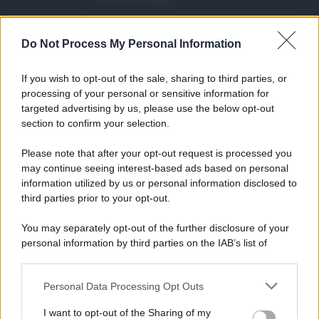
Ars Sicilia, chiude ...
Do Not Process My Personal Information
Si chiude con un'altra giornata dedicata
all'attività ispet ...
If you wish to opt-out of the sale, sharing to third parties, or
06.08.2026
0
processing of your personal or sensitive information for
targeted advertising by us, please use the below opt-out
section to confirm your selection.
CATEGORIE
Please note that after your opt-out request is processed you
Ambiente
1.404
may continue seeing interest-based ads based on personal
information utilized by us or personal information disclosed to
Attualità
6.106
third parties prior to your opt-out.
Comunicati
6
You may separately opt-out of the further disclosure of your
personal information by third parties on the IAB’s list of
Consumo
1.930
downstream participants.
Economia
2.864
Personal Data Processing Opt Outs
This information may also be disclosed by us to third parties
on the IAB’s List of Downstream Participants that may further
Lavoro
2.139
I want to opt-out of the Sharing of my
disclose it to other third parties.