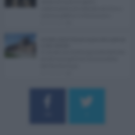
Anche nel mese di agosto,
tradizionalmente dedicato alle ferie, i
concorsi pubblici in Sicilia non s ...
06.08.2026
0
Ars Sicilia, chiude l'Aula per la pausa estiva: partiti già
in clima elettorale ...
Si chiude con un'altra giornata dedicata
all'attività ispettiva l'ultima seduta
dell'Ars Sicilia pr ...
06.08.2026
0
Username o E-mail
184
9
Log In