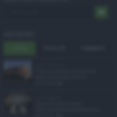
POST RECENTI
ULTIMI
POPOLARI
COMMENTI
Sabrina Cillia nuova ...
Il governo Schifani ha nominato
Sabrina Cillia nuova direttr ...
07.08.2026
0
Concorsi pubblici in ...
Anche nel mese di agosto,
tradizionalmente dedicato alle fer ...
06.08.2026
0