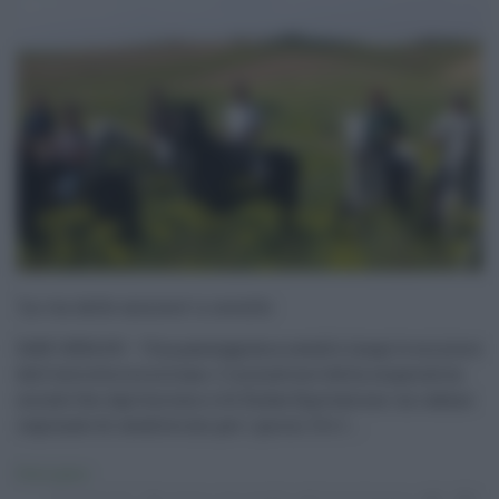
‘La via delle miniere’ a cavallo
SAN CATALDO – Una passeggiata a cavallo lungo le miniere
dell'entroterra siciliano. L'iniziativa è della cooperativa
sociale Geo Agriturismo e di Endas Equitazione: un raduno
regionale di cavallerizzi per i giorni 13 e 1 ...
Primo piano