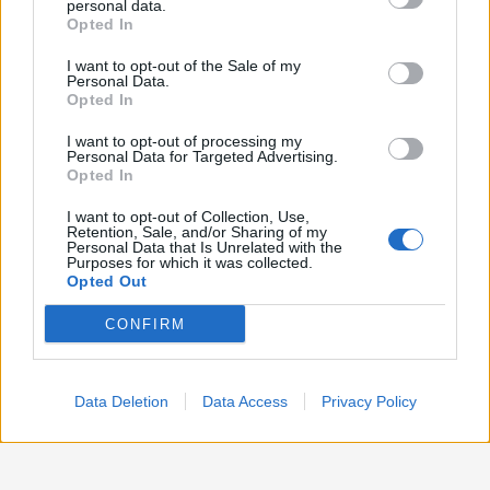
personal data.
Opted In
Politica
1.991
I want to opt-out of the Sale of my
Primo piano
2.619
Personal Data.
Opted In
Proposte
13
I want to opt-out of processing my
Personal Data for Targeted Advertising.
Sanità
1.962
Opted In
I want to opt-out of Collection, Use,
Retention, Sale, and/or Sharing of my
Personal Data that Is Unrelated with the
Purposes for which it was collected.
Opted Out
CONFIRM
Data Deletion
Data Access
Privacy Policy
Preferenze Privacy
Preferenze Privacy