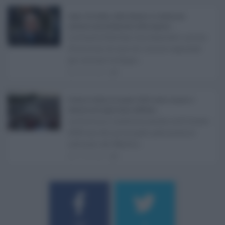
Super Zes Sicilia, dalla Regione 10 milioni per
sostenere gli investimenti delle imprese ...
La Giunta Schifani ha stanziato i primi
10 milioni di euro di risorse regionali
per avviare la Super ...
08.08.2026
1
Eventi in Sicilia ad agosto 2026: teatro, musica e
festival nei luoghi storici dell’Isola ...
La Sicilia si conferma anche nell’estate
2026 uno dei principali palcoscenici
culturali del Medite ...
07.08.2026
1
Username o E-mail