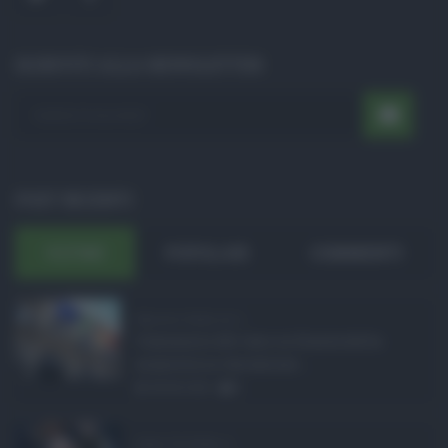
ISCRIVITI ALLA NEWSLETTER
POST RECENTI
ULTIMI
POPOLARI
COMMENTI
Manovra Sicilia da 2 ...
L’annuncio del varo in Giunta della
manovra in variazione ...
08.08.2026
0
Super Zes Sicilia, d ...