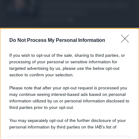
La Giunta Schifani ha stanziato i primi
10 milioni di euro d ...
08.08.2026
1
Eventi in Sicilia ad ...
Do Not Process My Personal Information
La Sicilia si conferma anche nell’estate
2026 uno dei prin ...
If you wish to opt-out of the sale, sharing to third parties, or
07.08.2026
1
processing of your personal or sensitive information for
targeted advertising by us, please use the below opt-out
section to confirm your selection.
CATEGORIE
Please note that after your opt-out request is processed you
Ambiente
1.404
may continue seeing interest-based ads based on personal
information utilized by us or personal information disclosed to
Attualità
6.108
third parties prior to your opt-out.
Comunicati
6
You may separately opt-out of the further disclosure of your
personal information by third parties on the IAB’s list of
Consumo
1.930
downstream participants.