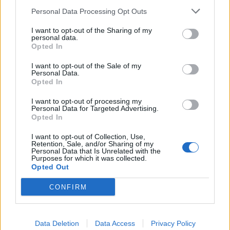
Economia
2.866
Personal Data Processing Opt Outs
This information may also be disclosed by us to third parties
on the IAB’s List of Downstream Participants that may further
Lavoro
2.139
I want to opt-out of the Sharing of my
disclose it to other third parties.
personal data.
Opted In
Politica
1.992
I want to opt-out of the Sale of my
Primo piano
2.620
Personal Data.
Opted In
Proposte
13
I want to opt-out of processing my
Personal Data for Targeted Advertising.
Sanità
1.962
Opted In
I want to opt-out of Collection, Use,
Retention, Sale, and/or Sharing of my
Personal Data that Is Unrelated with the
Purposes for which it was collected.
Opted Out
CONFIRM
Data Deletion
Data Access
Privacy Policy