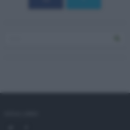
184
9
Log In
Ricordami
Registrati
Log In
Reset password
Log In
Reset Password
SOCIAL LINKS