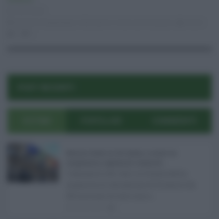
Ambiente
23.02.2026
dissesto idrogeologico
,
lidia adorno
,
motta sant'anastasia
risuser
0
0
POST RECENTI
ULTIMI
POPOLARI
COMMENTI
Manovra Sicilia da 221 milioni, è scontro tra
maggioranza, opposizioni e sindacati ...
L’annuncio del varo in Giunta della
manovra in variazione di bilancio da
221 milioni di euro non s ...
08.08.2026
0