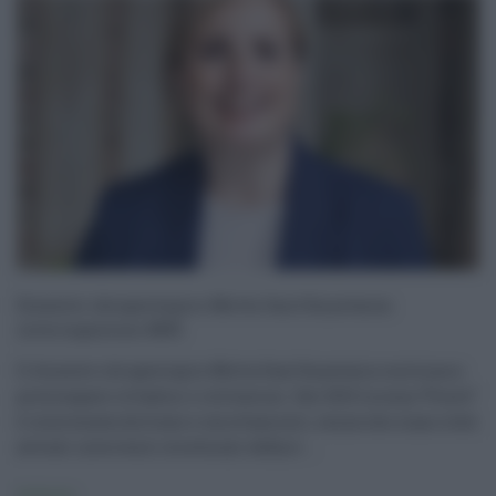
Dissesto idrogeologico Motta Sant’Anastasia:
interrogazione M5S
Il dissesto idrogeologico Motta Sant’Anastasia continua a
preoccupare cittadini e istituzioni. Dal 2010 la zona “Ponte”
è interessata da frane e smottamenti, senza che siano stati
avviati interventi strutturali definit ...