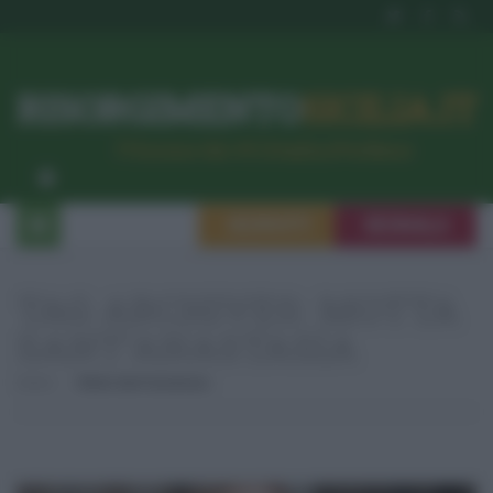
RISORGIMENTO
SICILIA.IT
l’Unione dei #CittadiniPerBene
ISCRIVITI
SEGNALA
TAG ARCHIVES:
MOTTA
SANT’ANASTASIA
Home
Motta Sant'anastasia