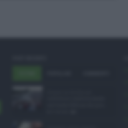
POST RECENTI
C
A
ULTIMI
POPOLARI
COMMENTI
A
Eventi in Sicilia ad ...
C
La Sicilia si conferma anche
nell’estate 2026 uno dei prin ...
C
07.08.2026
0
E
Assegno unico agosto ...