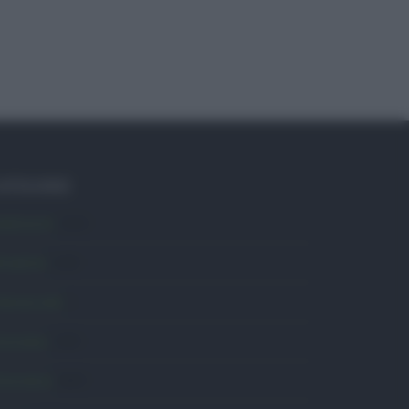
ATEGORIE
mbiente
1.404
ttualità
6.108
omunicati
6
onsumo
1.930
conomia
2.865