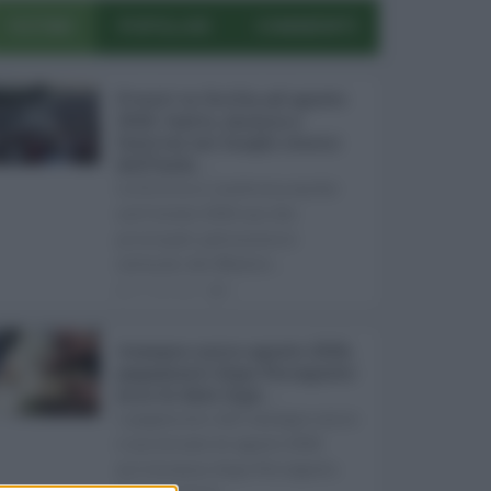
ULTIMI
POPOLARI
COMMENTI
Eventi in Sicilia ad agosto
2026: teatro, musica e
festival nei luoghi storici
dell’Isola ...
La Sicilia si conferma anche
nell’estate 2026 uno dei
principali palcoscenici
culturali del Medite ...
07.08.2026
0
Assegno unico agosto 2026,
pagamenti dopo Ferragosto:
ecco le date Inps ...
I pagamenti dell'assegno unico
e universale di agosto 2026
arriveranno dopo Ferragosto.