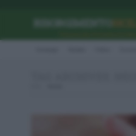
RISORGIMENTO
SICI
l’Unione dei #CittadiniPerBe
Homepage
Attualità
Politica
Econom
TAG ARCHIVES:
NEO
Home
Neonato