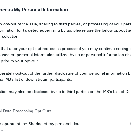
ocess My Personal Information
 dieci anni l’Isola ha visto diminuire la propria
la ogni anno. Come se fosse stata abbandonata l’intera
to opt-out of the sale, sharing to third parties, or processing of your per
formation for targeted advertising by us, please use the below opt-out s
 selection.
17.07.2022
neonato
redazione
0
0
 that after your opt-out request is processed you may continue seeing i
ased on personal information utilized by us or personal information dis
 prior to your opt-out.
rately opt-out of the further disclosure of your personal information by
he IAB’s list of downstream participants.
tion may also be disclosed by us to third parties on the IAB’s List of 
 that may further disclose it to other third parties.
o E-mail
l Data Processing Opt Outs
o opt-out of the Sharing of my personal data.
Reset password
dami
In