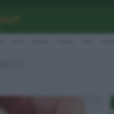
LIA.IT
ne
ia
Lavoro
Ambiente
Consumo
Sanità
Contatt
NATO