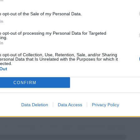
ti
Log In
Reset P
o opt-out of the Sale of my Personal Data.
In
to opt-out of processing my Personal Data for Targeted
ing.
In
o opt-out of Collection, Use, Retention, Sale, and/or Sharing
ersonal Data that Is Unrelated with the Purposes for which it
lected.
Out
n ospedale, madre irreperibile
CONFIRM
dale dei bambini "Di Cristina" a Palermo dopo l'esito del
Data Deletion
Data Access
Privacy Policy
 della bimba La donna la scorsa settimana è andata al
21.10.2020
covid
,
neonato
,
palermo
Eloisa Bucolo
0
0