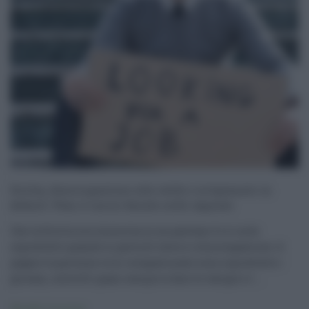
Sicilia, disoccupazione alle stelle e artigianato in
default. Pesa il carico fiscale sulle imprese
Che la Sicilia sia immersa in un pantano lo si nota
soprattutto quando si parla di lavoro e disoccupazione. A
pagare la perenne crisi occupazionale sono soprattutto i
giovani, costretti quasi sempre a fare le valigie e t ...