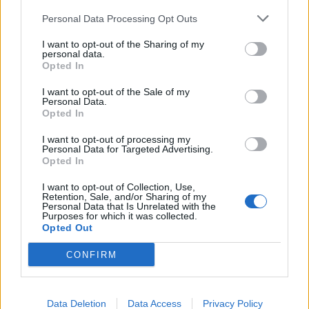
Economia
2.865
Personal Data Processing Opt Outs
This information may also be disclosed by us to third parties
on the IAB’s List of Downstream Participants that may further
Lavoro
2.139
I want to opt-out of the Sharing of my
disclose it to other third parties.
personal data.
Opted In
Politica
1.991
I want to opt-out of the Sale of my
Primo piano
2.619
Personal Data.
Opted In
Proposte
13
I want to opt-out of processing my
Personal Data for Targeted Advertising.
Sanità
1.962
Opted In
I want to opt-out of Collection, Use,
Retention, Sale, and/or Sharing of my
Personal Data that Is Unrelated with the
Purposes for which it was collected.
Opted Out
CONFIRM
Data Deletion
Data Access
Privacy Policy