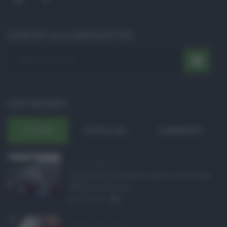
ISCRIVITI ALLA NEWSLETTER
POST RECENTI
ULTIMI
POPOLARI
COMMENTI
Eventi in Sicilia ad ...
La Sicilia si conferma anche nell’estate
2026 uno dei prin ...
07.08.2026
0
Assegno unico agosto ...