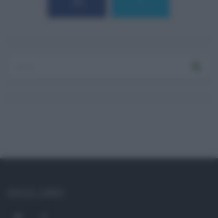
184
9
Log In
Ricordami
Registrati
Log In
Reset password
Log In
Reset Password
SOCIAL LINKS