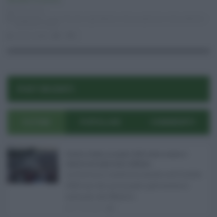
Attualità
,
Economia
04.11.2016
artigianato
,
carico fiscale
,
Cgia Mestre
,
disoccupazione
,
Istat
,
politiche
del lavoro
,
Sicila
oriana sipala
0
0
POST RECENTI
ULTIMI
POPOLARI
COMMENTI
Eventi in Sicilia ad agosto 2026: teatro, musica e
festival nei luoghi storici dell’Isola ...
La Sicilia si conferma anche nell’estate
2026 uno dei principali palcoscenici
culturali del Medite ...
07.08.2026
0