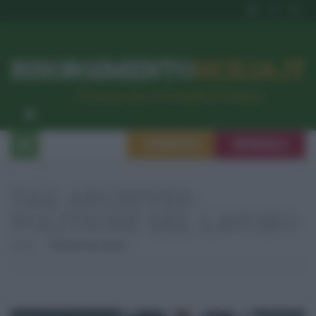
RISORGIMENTO
SICILIA.IT
l’Unione dei #CittadiniPerBene
ISCRIVITI
SEGNALA
TAG ARCHIVES:
POLITICHE DEL LAVORO
Home
Politiche Del Lavoro