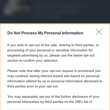
I pagamenti dell'assegno unico e
universale di agosto 2026 a ...
07.08.2026
0
Etna in eruzione, vo ...
Do Not Process My Personal Information
L'eruzione dell'Etna continua a
influenzare l'operatività d ...
If you wish to opt-out of the sale, sharing to third parties, or
07.08.2026
0
processing of your personal or sensitive information for
targeted advertising by us, please use the below opt-out
section to confirm your selection.
CATEGORIE
Please note that after your opt-out request is processed you
Ambiente
1.404
may continue seeing interest-based ads based on personal
information utilized by us or personal information disclosed to
Attualità
6.108
third parties prior to your opt-out.
Comunicati
6
You may separately opt-out of the further disclosure of your
personal information by third parties on the IAB’s list of
Consumo
1.930
downstream participants.