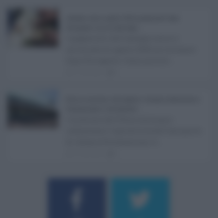
Assegno unico agosto 2026, pagamenti dopo
Ferragosto: ecco le date Inps ...
I pagamenti dell'assegno unico e
universale di agosto 2026 arriveranno
dopo Ferragosto. Come previst ...
07.08.2026
0
Etna in eruzione, voli sospesi a Catania: limitazioni a
Fontanarossa e voli dirottati ...
L'eruzione dell'Etna continua a
influenzare l'operatività dell'aeroporto
di Catania Fontanarossa. A ...
07.08.2026
0
Username o E-mail