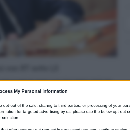
ni con RT sotto 1,5
sotto la soglia di 1,5 ed è, tra le altre regioni, quella che
osì emerge dai dati ufficiali dell'ufficio del Commiss ...
ocess My Personal Information
13.11.2020
covid
,
razza
,
sanità
,
Sicilia
Eloisa Bucolo
0
0
to opt-out of the sale, sharing to third parties, or processing of your per
formation for targeted advertising by us, please use the below opt-out s
 selection.
 that after your opt-out request is processed you may continue seeing i