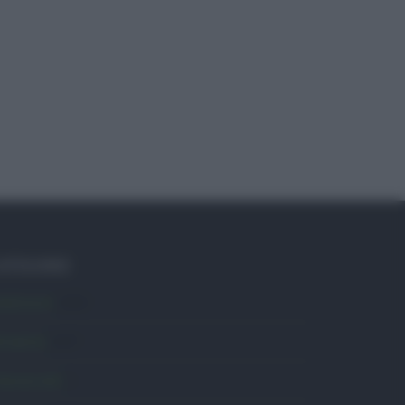
ATEGORIE
mbiente
1.404
ttualità
6.107
omunicati
6