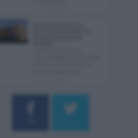
Fontanarossa. A ...
07.08.2026
0
Sabrina Cillia nuova
direttrice del Cefpas: la
nomina del governo
Schifani ...
Il governo Schifani ha
nominato Sabrina Cillia nuova
direttrice del Centro per la
formazione permane ...
07.08.2026
0
184
9