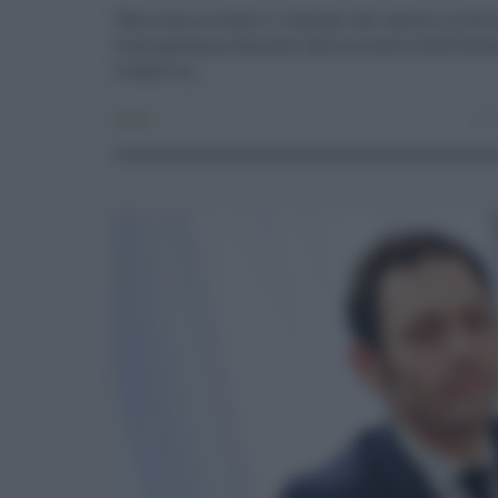
"Non sono a rischio i richiami dei vaccini in Sic
linee guida provenienti dal ministero della Salu
ritardi e g ...
Sanità