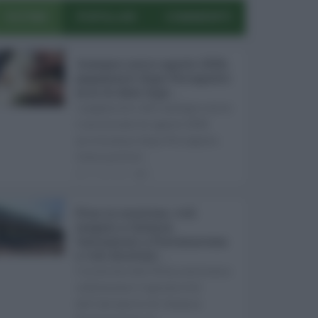
ULTIMI
POPOLARI
COMMENTI
Assegno unico agosto 2026,
pagamenti dopo Ferragosto:
ecco le date Inps ...
I pagamenti dell'assegno unico
e universale di agosto 2026
arriveranno dopo Ferragosto.
Come previst ...
07.08.2026
0
Etna in eruzione, voli
sospesi a Catania:
limitazioni a Fontanarossa
e voli dirottati ...
L'eruzione dell'Etna continua a
influenzare l'operatività
dell'aeroporto di Catania