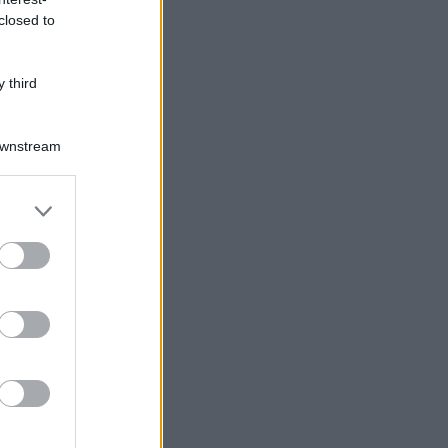
closed to
 third
Downstream
Log In
assword