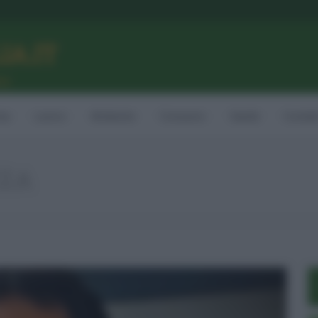
LIA.IT
ne
ia
Lavoro
Ambiente
Consumo
Sanità
Contatt
ZA