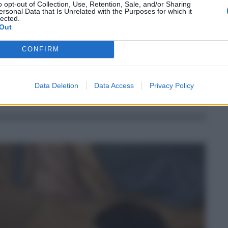
o opt-out of Collection, Use, Retention, Sale, and/or Sharing
azza incontra gli amministratori
ersonal Data that Is Unrelated with the Purposes for which it
lected.
Out
CONFIRM
stratori comunali dell'arcipelago ed alcuni delegati del
sure adottate o in fase di completamento. Quello di oggi è
Data Deletion
Data Access
Privacy Policy
28.10.2020
eolie
,
razza
Eloisa Bucolo
0
0