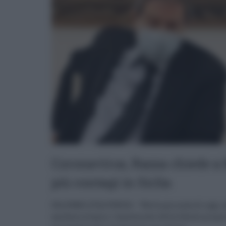
Coronavirus, Razza chiede a 
più contagi in Siclia
PALERMO (ITALPRESS) - "Nella giornata di oggi, 
epidemiologico, l'assessorato della Salute propo