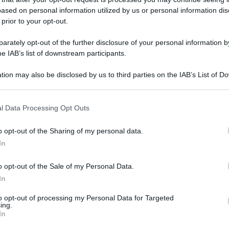
ased on personal information utilized by us or personal information dis
 prior to your opt-out.
rately opt-out of the further disclosure of your personal information by
he IAB’s list of downstream participants.
tion may also be disclosed by us to third parties on the IAB’s List of 
 that may further disclose it to other third parties.
o E-mail
l Data Processing Opt Outs
o opt-out of the Sharing of my personal data.
Reset password
dami
In
ti
Log In
Reset P
o opt-out of the Sale of my Personal Data.
In
to opt-out of processing my Personal Data for Targeted
ing.
In