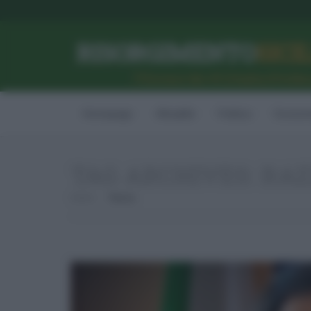
RISORGIMENTO
SICI
l’Unione dei #CittadiniPerBe
Homepage
Attualità
Politica
Econom
TAG ARCHIVES:
RAZ
Home
Razza