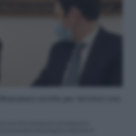
Musumeci stretta per territori con
alla luce della valutazione sull'andamento
rrà al presidente della Regione l'adozione di