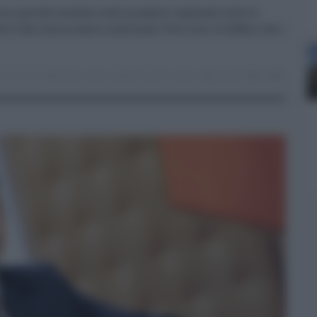
ilia, perché eravamo stati prudenti seguendo tutte le
te e dal commissario nazionale. Però non c'è dubbio che i
21.01.2021
covid
,
razza
,
Salute
,
Sicilia
,
vaccino
risuser
0
0