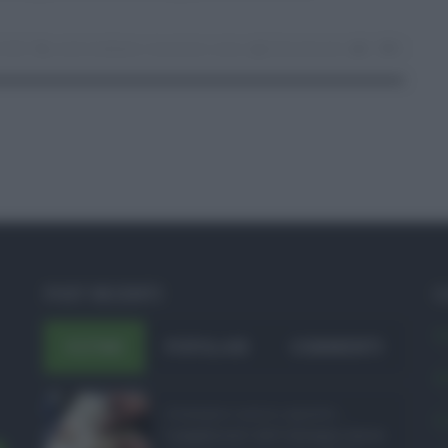
.2020
covid
,
lockdown
,
musumeci
,
razza
Eloisa Bucolo
0
0
POST RECENTI
C
A
ULTIMI
POPOLARI
COMMENTI
A
Assegno unico agosto ...
C
I pagamenti dell'assegno unico