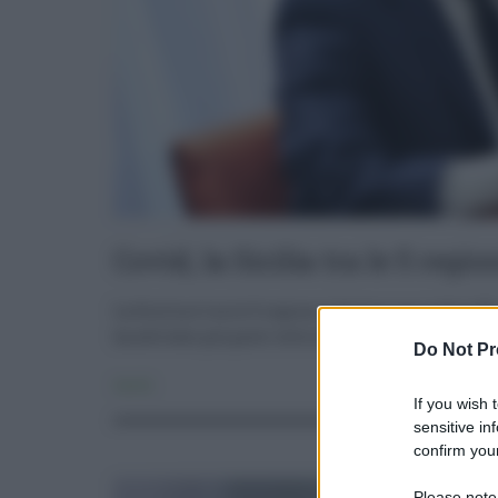
Covid, la Sicilia tra le 5 regio
La Sicilia è tra le 5 regioni italiane con indice Rt 
ha attivato più posti letto di terapia intensiva. C
Do Not Pr
Sanità
If you wish 
sensitive in
confirm your
Please note