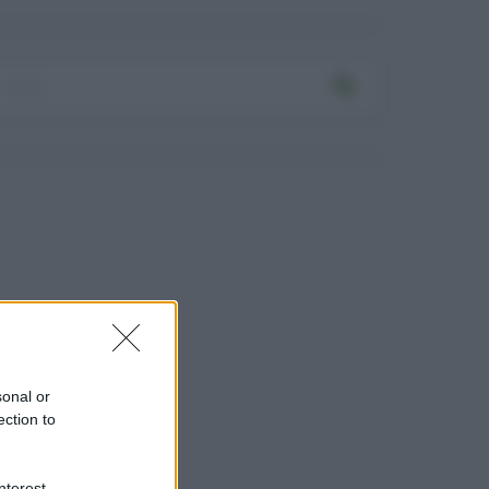
sonal or
ection to
nterest-