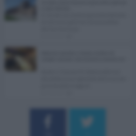
Ars Sicilia, chiude l'Aula per la pausa estiva: partiti già
in clima elettorale ...
Si chiude con un'altra giornata dedicata
all'attività ispettiva l'ultima seduta
dell'Ars Sicilia pr ...
06.08.2026
0
Definizione agevolata a Catania, via libera del
Consiglio comunale: come funziona la sanatoria dei t
...
Anche il Comune di Catania aderisce
alla definizione agevolata delle entrate
prevista dalla Legge di ...
06.08.2026
0
Username o E-mail
184
9