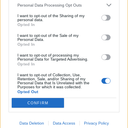
Economia
2.864
Personal Data Processing Opt Outs
This information may also be disclosed by us to third parties
on the IAB’s List of Downstream Participants that may further
Lavoro
2.139
I want to opt-out of the Sharing of my
disclose it to other third parties.
personal data.
Opted In
Politica
1.990
I want to opt-out of the Sale of my
Primo piano
2.619
Personal Data.
Opted In
Proposte
13
I want to opt-out of processing my
Personal Data for Targeted Advertising.
Sanità
1.962
Opted In
I want to opt-out of Collection, Use,
Retention, Sale, and/or Sharing of my
Personal Data that Is Unrelated with the
Purposes for which it was collected.
Opted Out
CONFIRM
Data Deletion
Data Access
Privacy Policy