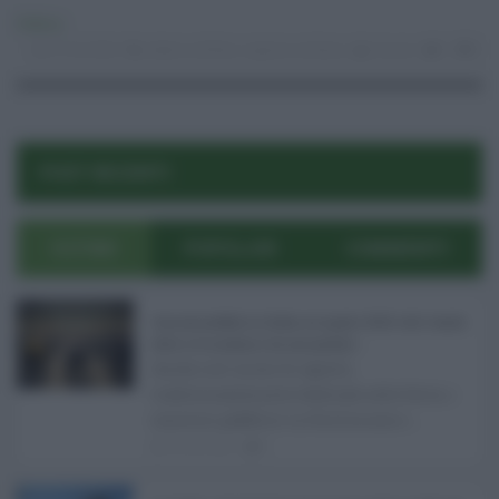
Politica
27.02.2026
rebato schifani
,
regione siciliana
risuser
3
0
POST RECENTI
ULTIMI
POPOLARI
COMMENTI
Concorsi pubblici in Sicilia ad agosto 2026: tutti i bandi
attivi e le scadenze da non perdere ...
Anche nel mese di agosto,
tradizionalmente dedicato alle ferie, i
concorsi pubblici in Sicilia non s ...
06.08.2026
0