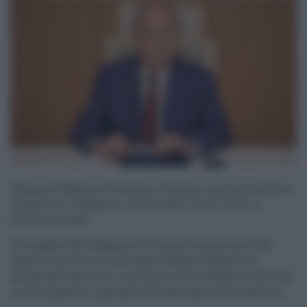
Rimpasto Regione Siciliana: Schifani annuncia nuovi
assessori a Famiglia e Autonomie locali entro il
prossimo mese
Il rimpasto della Regione Siciliana torna al centro del
dibattito politico. Il presidente Renato Schifani ha
annunciato che entro il prossimo mese saranno nominati
i nuovi assessori regionali alla Famiglia e alle Autonom ...