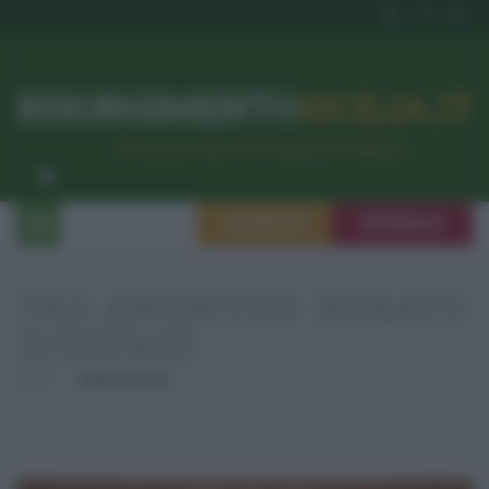
RISORGIMENTO
SICILIA.IT
l’Unione dei #CittadiniPerBene
ISCRIVITI
SEGNALA
TAG ARCHIVES:
REBATO
SCHIFANI
Home
Rebato Schifani