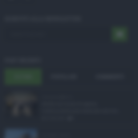
ISCRIVITI ALLA NEWSLETTER
POST RECENTI
ULTIMI
POPOLARI
COMMENTI
Concorsi pubblici in ...
Anche nel mese di agosto,
tradizionalmente dedicato alle fer ...
06.08.2026
0
Ars Sicilia, chiude ...