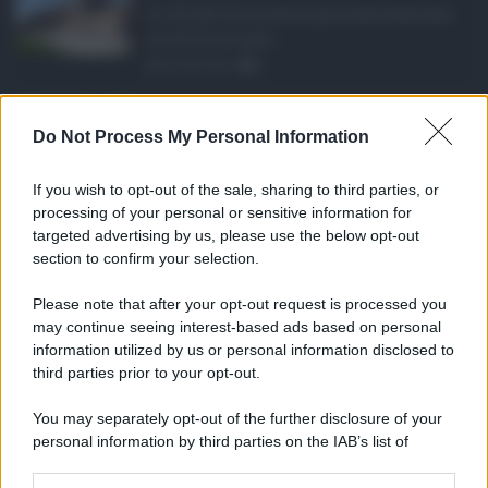
Si chiude con un'altra giornata dedicata
all'attività ispet ...
06.08.2026
0
Definizione agevolat ...
Do Not Process My Personal Information
Anche il Comune di Catania aderisce
alla definizione agevola ...
If you wish to opt-out of the sale, sharing to third parties, or
06.08.2026
0
processing of your personal or sensitive information for
targeted advertising by us, please use the below opt-out
section to confirm your selection.
CATEGORIE
Please note that after your opt-out request is processed you
Ambiente
1.404
may continue seeing interest-based ads based on personal
information utilized by us or personal information disclosed to
Attualità
6.106
third parties prior to your opt-out.
Comunicati
6
You may separately opt-out of the further disclosure of your
personal information by third parties on the IAB’s list of
Consumo
1.930
downstream participants.