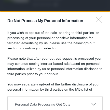
06.08.2026
0
Definizione agevolat ...
Do Not Process My Personal Information
Anche il Comune di Catania aderisce
alla definizione agevola ...
If you wish to opt-out of the sale, sharing to third parties, or
06.08.2026
0
processing of your personal or sensitive information for
targeted advertising by us, please use the below opt-out
section to confirm your selection.
CATEGORIE
Please note that after your opt-out request is processed you
Ambiente
1.404
may continue seeing interest-based ads based on personal
information utilized by us or personal information disclosed to
Attualità
6.106
third parties prior to your opt-out.
Comunicati
6
You may separately opt-out of the further disclosure of your
personal information by third parties on the IAB’s list of
Consumo
1.930
downstream participants.
Economia
2.864
Personal Data Processing Opt Outs
This information may also be disclosed by us to third parties