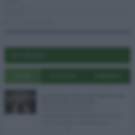
Attualità
07.11.2016
assessorato turismo
,
infiorata noto
,
regione siciliana
,
sagra mandorlo
,
ypsigrock
luca mangogna
0
0
POST RECENTI
ULTIMI
POPOLARI
COMMENTI
Concorsi pubblici in Sicilia ad agosto 2026: tutti i bandi
attivi e le scadenze da non perdere ...
Anche nel mese di agosto,
tradizionalmente dedicato alle ferie, i
concorsi pubblici in Sicilia non s ...
06.08.2026
0