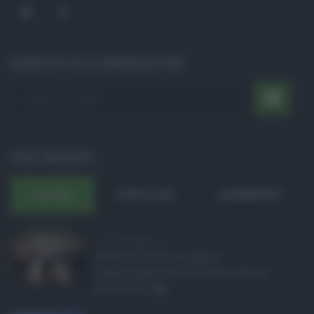
ISCRIVITI ALLA NEWSLETTER
POST RECENTI
ULTIMI
POPOLARI
COMMENTI
Concorsi pubblici in ...
Anche nel mese di agosto,
tradizionalmente dedicato alle fer ...
06.08.2026
0