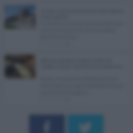
Ars Sicilia, chiude l'Aula per la pausa estiva: partiti già
in clima elettorale ...
Si chiude con un'altra giornata dedicata
all'attività ispettiva l'ultima seduta
dell'Ars Sicilia pr ...
06.08.2026
0
Definizione agevolata a Catania, via libera del
Consiglio comunale: come funziona la sanatoria dei t
...
Anche il Comune di Catania aderisce
alla definizione agevolata delle entrate
prevista dalla Legge di ...
06.08.2026
0
Username o E-mail