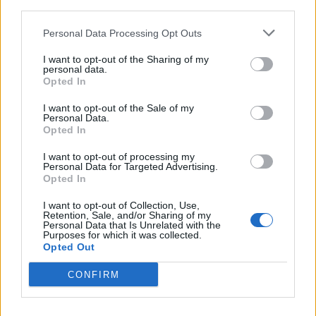
downstream participants.
Economia
2.864
Personal Data Processing Opt Outs
This information may also be disclosed by us to third parties
on the IAB’s List of Downstream Participants that may further
Lavoro
2.139
I want to opt-out of the Sharing of my
disclose it to other third parties.
personal data.
Opted In
Politica
1.990
I want to opt-out of the Sale of my
Primo piano
2.619
Personal Data.
Opted In
Proposte
13
I want to opt-out of processing my
Personal Data for Targeted Advertising.
Sanità
1.962
Opted In
I want to opt-out of Collection, Use,
Retention, Sale, and/or Sharing of my
Personal Data that Is Unrelated with the
Purposes for which it was collected.
Opted Out
CONFIRM