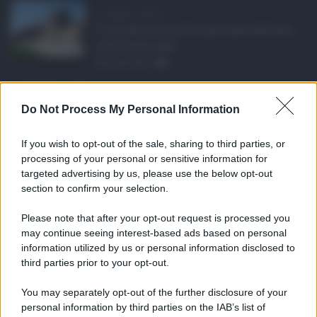
Ars Sicilia, chiude ...
Si chiude con un'altra giornata dedicata
all'attività ispet ...
06.08.2026
0
Definizione agevolat ...
Do Not Process My Personal Information
Anche il Comune di Catania aderisce
alla definizione agevola ...
If you wish to opt-out of the sale, sharing to third parties, or
06.08.2026
0
processing of your personal or sensitive information for
targeted advertising by us, please use the below opt-out
section to confirm your selection.
CATEGORIE
Please note that after your opt-out request is processed you
Ambiente
1.404
may continue seeing interest-based ads based on personal
information utilized by us or personal information disclosed to
Attualità
6.106
third parties prior to your opt-out.
Comunicati
6
You may separately opt-out of the further disclosure of your
personal information by third parties on the IAB’s list of
Consumo
1.930