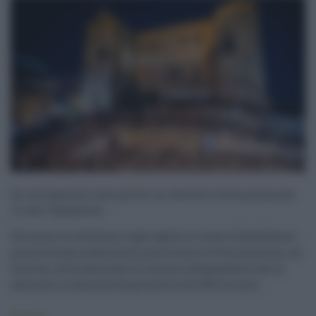
Se un’infiorata vale più di un festival internazionale:
il caso Ypsigrock
Da ormai un ventennio ogni agosto si tiene a Castelbuono,
piccolo borgo madonita di poco meno di 10 mila anime, un
festival internazionale di musica indipendente che di
edizione in edizione (la prima fu nel 1997) è cresc ...