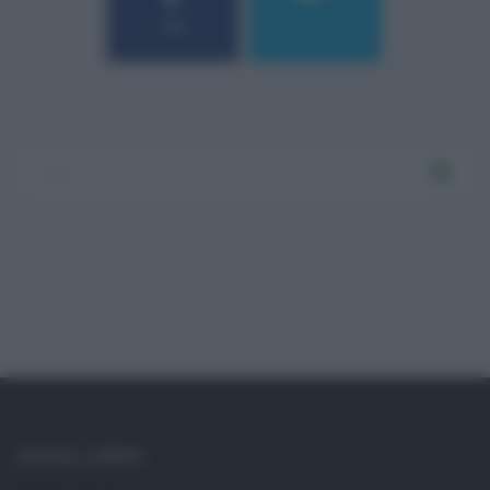
184
9
Log In
Ricordami
Registrati
Log In
Reset password
Log In
Reset Password
SOCIAL LINKS