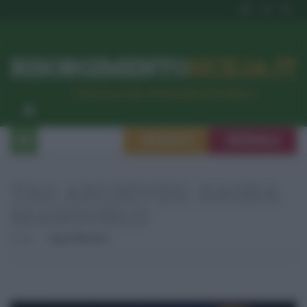
RISORGIMENTO
SICILIA.IT
l’Unione dei #CittadiniPerBene
ISCRIVITI
SEGNALA
TAG ARCHIVES:
SAGRA
MANDORLO
Home
Sagra Mandorlo