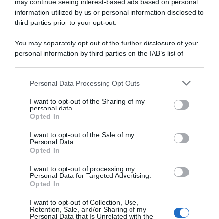
may continue seeing interest-based ads based on personal
information utilized by us or personal information disclosed to
Attualità
6.108
third parties prior to your opt-out.
Comunicati
6
You may separately opt-out of the further disclosure of your
personal information by third parties on the IAB’s list of
Consumo
1.930
downstream participants.
Economia
2.866
Personal Data Processing Opt Outs
This information may also be disclosed by us to third parties
on the IAB’s List of Downstream Participants that may further
Lavoro
2.139
I want to opt-out of the Sharing of my
disclose it to other third parties.
personal data.
Opted In
Politica
1.992
I want to opt-out of the Sale of my
Primo piano
2.620
Personal Data.
Opted In
Proposte
13
I want to opt-out of processing my
Personal Data for Targeted Advertising.
Sanità
1.962
Opted In
I want to opt-out of Collection, Use,
Retention, Sale, and/or Sharing of my
Personal Data that Is Unrelated with the