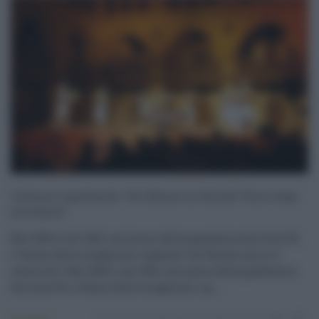
Cultura e spettacolo: “Art Bonus in Sicilia? Ecco come
sfruttarlo”
Nel 2020 e nel 2021, nel pieno della pandemia da Covid 19,
il flusso delle erogazioni riguardo l'Art Bonus non si è
interrotto. Nel 2020 e nel 2021, nel pieno della pandemia
da Covid 19, il flusso delle erogazioni rig ...