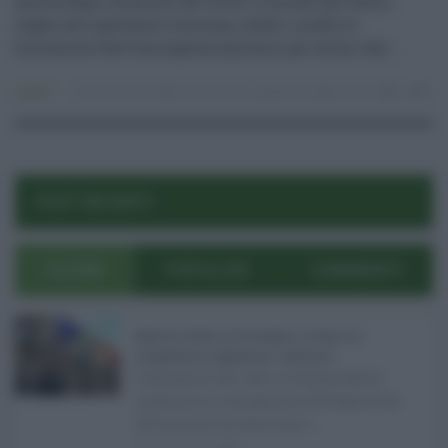
ancora degli strascichi del Covid. Il mondo del lavoro
legato allo spettacolo continua, infatti, a soffrire
fortemente dell’emergenza sanitaria: gli ultimi due ...
Lavoro
29.03.2022
covid
,
Sicilia
,
spettacolo
risuser
0
0
POST RECENTI
ULTIMI
POPOLARI
COMMENTI
Manovra Sicilia da 221 milioni, è scontro tra
maggioranza, opposizioni e sindacati ...
L’annuncio del varo in Giunta della
manovra in variazione di bilancio da
221 milioni di euro non s ...
08.08.2026
0