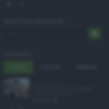
ISCRIVITI ALLA NEWSLETTER
POST RECENTI
ULTIMI
POPOLARI
COMMENTI
Manovra Sicilia da 2 ...
L’annuncio del varo in Giunta della
manovra in variazione ...
08.08.2026
0