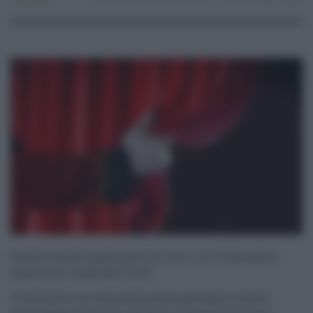
Economia
23.07.2022
spettacolo
redazione
0
0
Sicilia, settore spettacolo in crisi, 1 su 4 lavoratori
spariti per colpa del Covid
In Sicilia la crisi del settore dello spettacolo risente