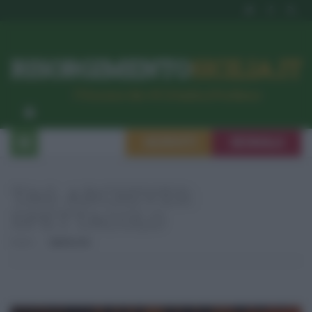
RISORGIMENTO
SICILIA.IT
l’Unione dei #CittadiniPerBene
ISCRIVITI
SEGNALA
TAG ARCHIVES:
SPETTACOLO
Home
Spettacolo