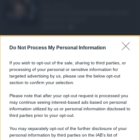
Super Zes Sicilia, d ...
La Giunta Schifani ha stanziato i primi
10 milioni di euro d ...
08.08.2026
0
Eventi in Sicilia ad ...
Do Not Process My Personal Information
La Sicilia si conferma anche nell’estate
2026 uno dei prin ...
If you wish to opt-out of the sale, sharing to third parties, or
07.08.2026
0
processing of your personal or sensitive information for
targeted advertising by us, please use the below opt-out
section to confirm your selection.
CATEGORIE
Please note that after your opt-out request is processed you
Ambiente
1.404
may continue seeing interest-based ads based on personal
information utilized by us or personal information disclosed to
Attualità
6.108
third parties prior to your opt-out.
Comunicati
6
You may separately opt-out of the further disclosure of your
personal information by third parties on the IAB’s list of
Consumo
1.930