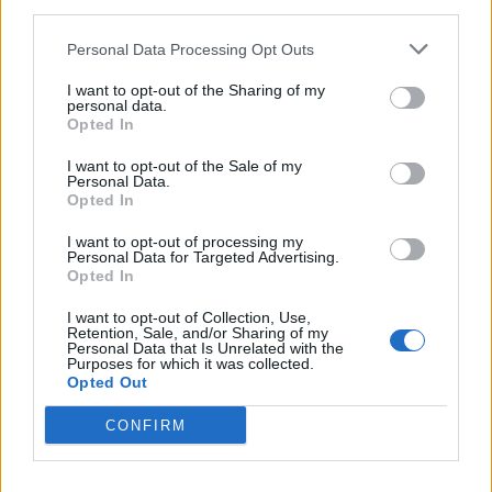
downstream participants.
Economia
2.866
Personal Data Processing Opt Outs
This information may also be disclosed by us to third parties
on the IAB’s List of Downstream Participants that may further
Lavoro
2.139
I want to opt-out of the Sharing of my
disclose it to other third parties.
personal data.
Opted In
Politica
1.992
I want to opt-out of the Sale of my
Primo piano
2.620
Personal Data.
Opted In
Proposte
13
I want to opt-out of processing my
Personal Data for Targeted Advertising.
Sanità
1.962
Opted In
I want to opt-out of Collection, Use,
Retention, Sale, and/or Sharing of my
Personal Data that Is Unrelated with the
Purposes for which it was collected.
Opted Out
CONFIRM