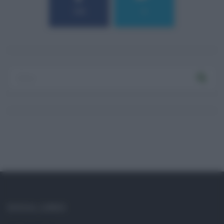
184
9
SOCIAL LINKS