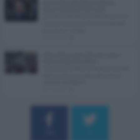
Super Zes Sicilia, dalla Regione 10 milioni per
sostenere gli investimenti delle imprese ...
La Giunta Schifani ha stanziato i primi
10 milioni di euro di risorse regionali
per avviare la Super ...
08.08.2026
1
Eventi in Sicilia ad agosto 2026: teatro, musica e
festival nei luoghi storici dell’Isola ...
La Sicilia si conferma anche nell’estate
2026 uno dei principali palcoscenici
culturali del Medite ...
07.08.2026
0
Username o E-mail
184
9