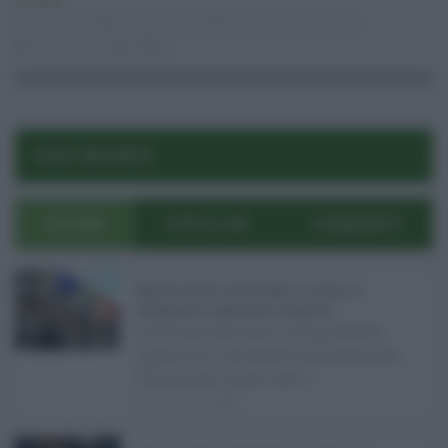
Attualità
13.11.2020
catania
,
circonvalalzione
,
rotatorie
,
sponsor
Eloisa Bucolo
0
0
POST RECENTI
ULTIMI
POPOLARI
COMMENTI
Manovra Sicilia da 221 milioni, è scontro tra
maggioranza, opposizioni e sindacati ...
L’annuncio del varo in Giunta della
manovra in variazione di bilancio da
221 milioni di euro non s ...
08.08.2026
0