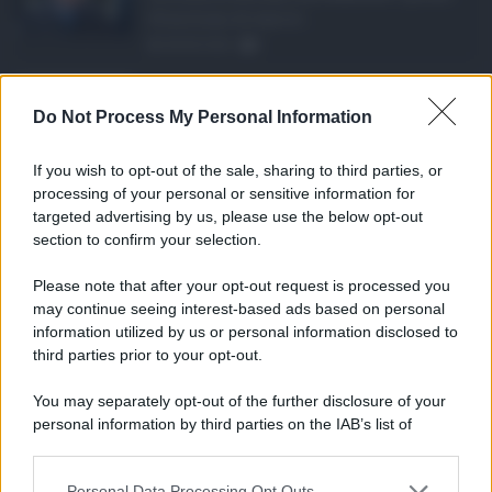
10 milioni di euro d ...
08.08.2026
1
Eventi in Sicilia ad ...
Do Not Process My Personal Information
La Sicilia si conferma anche nell’estate
2026 uno dei prin ...
If you wish to opt-out of the sale, sharing to third parties, or
07.08.2026
0
processing of your personal or sensitive information for
targeted advertising by us, please use the below opt-out
section to confirm your selection.
CATEGORIE
Please note that after your opt-out request is processed you
Ambiente
1.404
may continue seeing interest-based ads based on personal
information utilized by us or personal information disclosed to
Attualità
6.108
third parties prior to your opt-out.
Comunicati
6
You may separately opt-out of the further disclosure of your
personal information by third parties on the IAB’s list of
Consumo
1.930
downstream participants.
Economia
2.866
Personal Data Processing Opt Outs