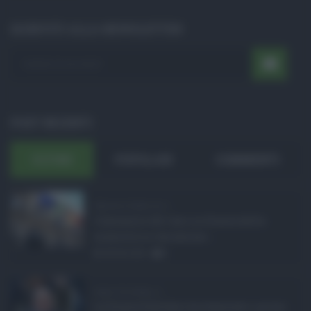
ISCRIVITI ALLA NEWSLETTER
POST RECENTI
ULTIMI
POPOLARI
COMMENTI
Manovra Sicilia da 2 ...
L’annuncio del varo in Giunta della
manovra in variazione ...
08.08.2026
0
Super Zes Sicilia, d ...
La Giunta Schifani ha stanziato i primi