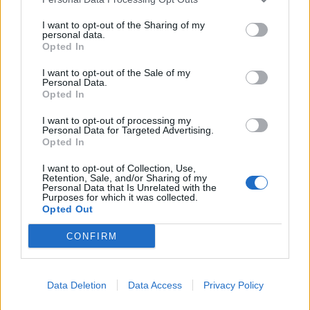
This information may also be disclosed by us to third parties
on the IAB’s List of Downstream Participants that may further
Lavoro
2.139
I want to opt-out of the Sharing of my
disclose it to other third parties.
personal data.
Opted In
Politica
1.992
I want to opt-out of the Sale of my
Primo piano
2.620
Personal Data.
Opted In
Proposte
13
I want to opt-out of processing my
Personal Data for Targeted Advertising.
Sanità
1.962
Opted In
I want to opt-out of Collection, Use,
Retention, Sale, and/or Sharing of my
Personal Data that Is Unrelated with the
Purposes for which it was collected.
Opted Out
CONFIRM
Data Deletion
Data Access
Privacy Policy