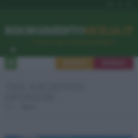
RISORGIMENTO
SICILIA.IT
l’Unione dei #CittadiniPerBene
ISCRIVITI
SEGNALA
TAG ARCHIVES:
SPONSOR
Home
Sponsor