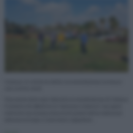
Catania, le rotatorie della circonvallazione avranno
una nuova veste
Una nuova veste sarà data alla circonvallazione di Catania.
L'intento è di abbellire le "anonime rotatorie" con opere
scultoree con messa a dimora di piante della tradizione
arborea siciliana. L'intervento riguarderà ...