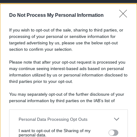
Ars Sicilia, chiude ...
Do Not Process My Personal Information
Si chiude con un'altra giornata dedicata
all'attività ispet ...
If you wish to opt-out of the sale, sharing to third parties, or
06.08.2026
0
processing of your personal or sensitive information for
targeted advertising by us, please use the below opt-out
section to confirm your selection.
CATEGORIE
Please note that after your opt-out request is processed you
Ambiente
1.404
may continue seeing interest-based ads based on personal
information utilized by us or personal information disclosed to
Attualità
6.106
third parties prior to your opt-out.
Comunicati
6
You may separately opt-out of the further disclosure of your
personal information by third parties on the IAB’s list of
Consumo
1.930
downstream participants.
Economia
2.864
Personal Data Processing Opt Outs
This information may also be disclosed by us to third parties
on the IAB’s List of Downstream Participants that may further
Lavoro
2.139
I want to opt-out of the Sharing of my
disclose it to other third parties.
personal data.