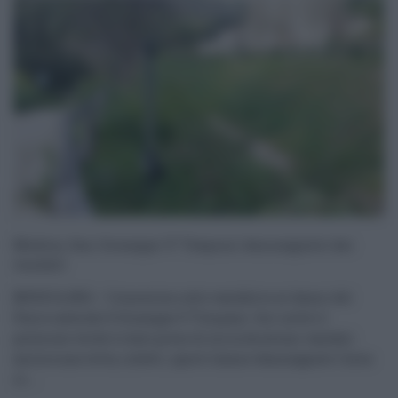
Modica, San Giuseppe U’ Timpuni danneggiato dai
vandali
MODICA (RG) – L’ennesimo atto vandalico ai danni del
Parco naturale S.Giuseppe U Timpuni. Ieri notte il
polmone verde è stato preso di mira da alcuni vandali:
ancora una volta, infatti, ignoti hanno danneggiato l’area
ro ...