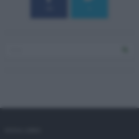
184
9
Log In
Ricordami
Registrati
Log In
Reset password
Log In
Reset Password
SOCIAL LINKS