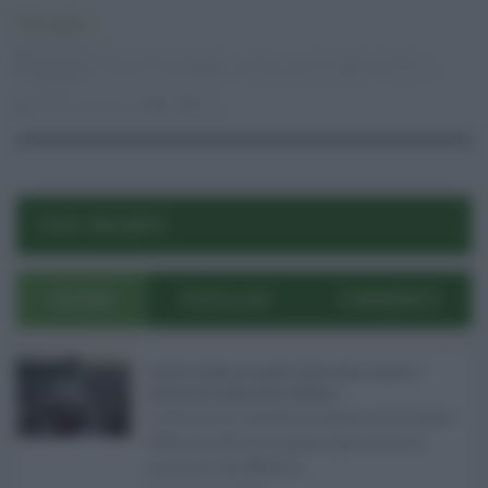
Primo piano
01.03.2017
danneggiamenti
,
Ignazio Abbate
,
modica
,
san giuseppe u timpuni
,
vandali
stefania zaccaria
0
24
POST RECENTI
ULTIMI
POPOLARI
COMMENTI
Eventi in Sicilia ad agosto 2026: teatro, musica e
festival nei luoghi storici dell’Isola ...
La Sicilia si conferma anche nell’estate
2026 uno dei principali palcoscenici
culturali del Medite ...