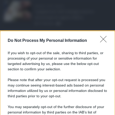
Assegno unico agosto ...
I pagamenti dell'assegno unico e
universale di agosto 2026 a ...
07.08.2026
0
Etna in eruzione, vo ...
Do Not Process My Personal Information
L'eruzione dell'Etna continua a
influenzare l'operatività d ...
If you wish to opt-out of the sale, sharing to third parties, or
07.08.2026
0
processing of your personal or sensitive information for
targeted advertising by us, please use the below opt-out
section to confirm your selection.
CATEGORIE
Please note that after your opt-out request is processed you
Ambiente
1.404
may continue seeing interest-based ads based on personal
information utilized by us or personal information disclosed to
Attualità
6.108
third parties prior to your opt-out.
Comunicati
6
You may separately opt-out of the further disclosure of your
personal information by third parties on the IAB’s list of
Consumo
1.930