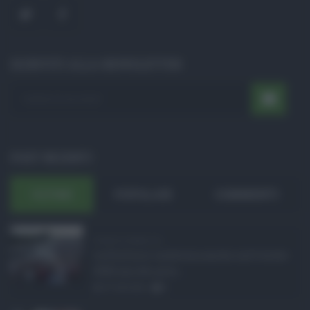
ISCRIVITI ALLA NEWSLETTER
POST RECENTI
ULTIMI
POPOLARI
COMMENTI
Eventi in Sicilia ad ...
La Sicilia si conferma anche nell’estate
2026 uno dei prin ...
07.08.2026
0