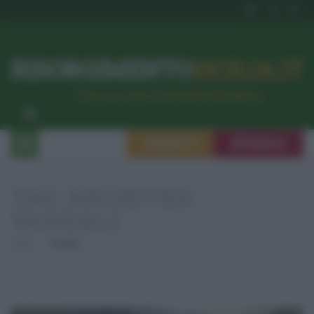
RISORGIMENTO
SICILIA.IT
l’Unione dei #CittadiniPerBene
ISCRIVITI
SEGNALA
TAG ARCHIVES:
VANDALI
Home
Vandali