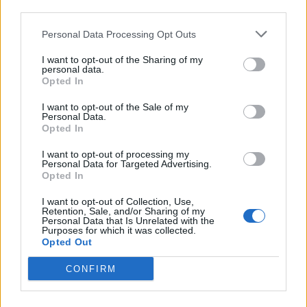
downstream participants.
Economia
2.865
Personal Data Processing Opt Outs
This information may also be disclosed by us to third parties
on the IAB’s List of Downstream Participants that may further
Lavoro
2.139
I want to opt-out of the Sharing of my
disclose it to other third parties.
personal data.
Opted In
Politica
1.991
I want to opt-out of the Sale of my
Primo piano
2.619
Personal Data.
Opted In
Proposte
13
I want to opt-out of processing my
Personal Data for Targeted Advertising.
Sanità
1.962
Opted In
I want to opt-out of Collection, Use,
Retention, Sale, and/or Sharing of my
Personal Data that Is Unrelated with the
Purposes for which it was collected.
Opted Out
CONFIRM