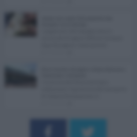
07.08.2026
0
Assegno unico agosto 2026, pagamenti dopo
Ferragosto: ecco le date Inps ...
I pagamenti dell'assegno unico e
universale di agosto 2026 arriveranno
dopo Ferragosto. Come previst ...
07.08.2026
0
Etna in eruzione, voli sospesi a Catania: limitazioni a
Fontanarossa e voli dirottati ...
L'eruzione dell'Etna continua a
influenzare l'operatività dell'aeroporto
di Catania Fontanarossa. A ...
07.08.2026
0
Username o E-mail