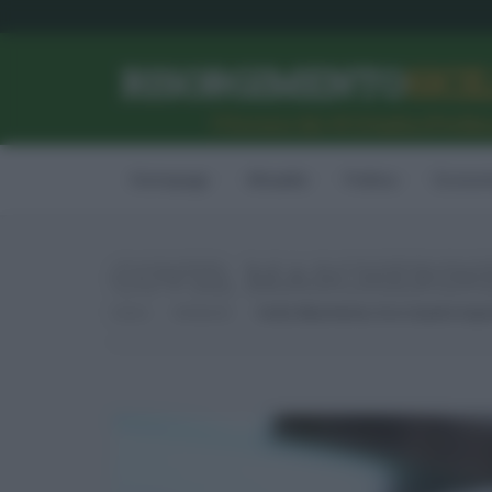
RISORGIMENTO
SICI
l’Unione dei #CittadiniPerBe
Homepage
Attualità
Politica
Econom
COVID, MASCHERIN
Home
Ambiente
Covid, Mascherine, Ecco Quanto Inqui