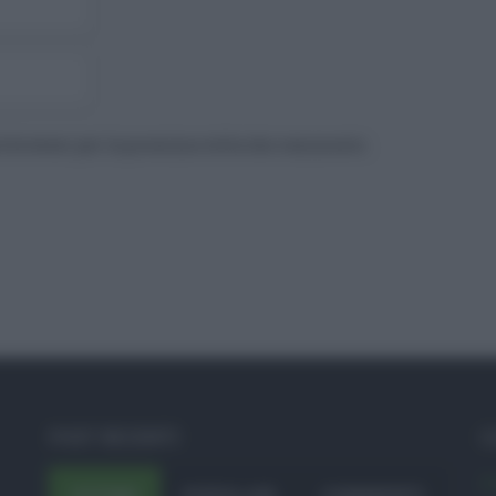
to browser per la prossima volta che commento.
POST RECENTI
C
A
ULTIMI
POPOLARI
COMMENTI