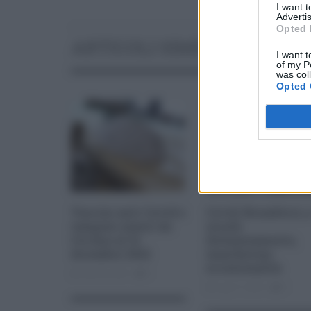
I want 
Advertis
Opted 
ARTICOLI SIMILI
I want t
of my P
was col
Opted 
Vaccini anti-Covid e
Covid, Brusaferro, 
tamponi esenti da
scuola
Iva fino al 31
distanziamento,
dicembre 2022
mascherina
eccezionalità
Feb 26, 2021
0
Lug 17, 2021
0