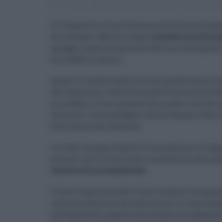
09.05.2021
redazione
inquinamento
,
mascherine
È il dispositivo di protezione più utilizzato da qu
da indossare. Ma una singola
mascherina chirur
spiagge rilascia migliaia di fibre microscopich
microfibre al giorno.
Questo il risultato della ricerca condotta da un
dell'Ambiente e della Terra dell’Università di Mi
microfibers: from surgical face masks into the 
Veronelli, Clarissa Raguso, Davide Barana, Paolo G
Environmental Advances.
Lo studio ha approfondito il meccanismo di degra
presenti nei tre strati delle mascherine chirurgi
cessione di microplastiche
.
Il lavoro sperimentale è stato condotto sottopon
commercialmente ad esperimenti di invecchiamen
nell’ambiente, quando una mascherina abbandonat