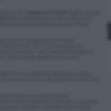
0
ando è in atto la
pandemia
da
Covid-19
: leggera e comoda
gica
gettata irresponsabilmente, dai marciapiedi alle
e che minacciano l’ambiente marino, fino a 173mila
 team di chimici del dipartimento di Scienze
lano-Bicocca dal titolo "The release process of
marine environment", autori Francesco Saliu, Maurizio
alli, Marina Lasagni, pubblicata sulla rivista
dazione foto-ossidativa delle fibre di polipropilene
che e ha fornito un primo dato quantitativo relativo alla
endo mascherine usa e getta disponibili
to artificiale, designati per simulare ciò che avviene
a inizia a degradarsi a causa dell’esposizione agli