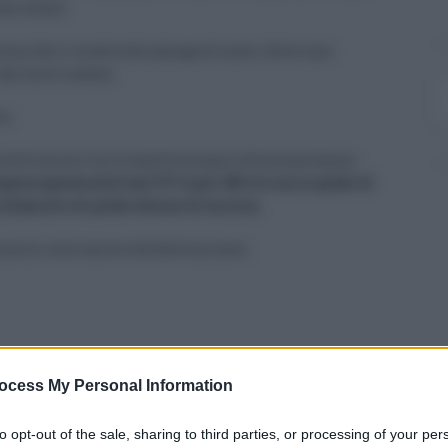
one solare.
ima che il materiale giunga al mare, dove è poi
 dal moto ondoso.
re.
elettronica e microspettroscopia infrarossa hanno
ica esposta alla luce UV-A per 180 ore sia in grado di
el diametro di poche decine di micron
.
 marini sono ancora da determinare.
0
ocess My Personal Information
to opt-out of the sale, sharing to third parties, or processing of your per