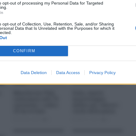
to opt-out of processing my Personal Data for Targeted
ing.
In
o opt-out of Collection, Use, Retention, Sale, and/or Sharing
ersonal Data that Is Unrelated with the Purposes for which it
lected.
Out
CONFIRM
Data Deletion
Data Access
Privacy Policy
a
Mascherine Ffp2,
Eolie, riparte
costeranno solo 75
monitoraggio
centesimi, i codici
delfini per ridurre i
CE da evitare
rischi della pesca
Gen 09, 2022
0
Mar 21, 2021
0