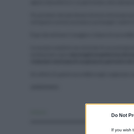
agenti atmosferici e, in particolare, alla radiazi
Un processo che può durare diverse settimane pr
sottoposto a stress meccanici prolungati indotti
È qui che avviene il maggior rilascio di microfib
Le misure condotte con tecniche di microscopia 
evidenziato come
una singola mascherina chirurg
rilasciare centinaia di migliaia di particelle d
Gli effetti di queste microfibre sugli organismi
ADNKRONOS
Ambiente
Do Not Pr
If you wish 