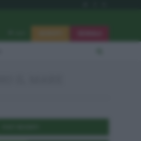
ISCRIVITI
SEGNALA
Log in
i
NO IL MARE
POST RECENTI