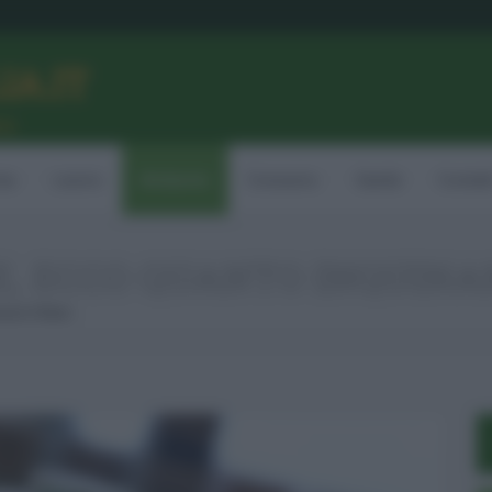
LIA.IT
ne
ia
Lavoro
Ambiente
Consumo
Sanità
Contatt
E, ECCO QUANTO INQUINA
nano Il Mare