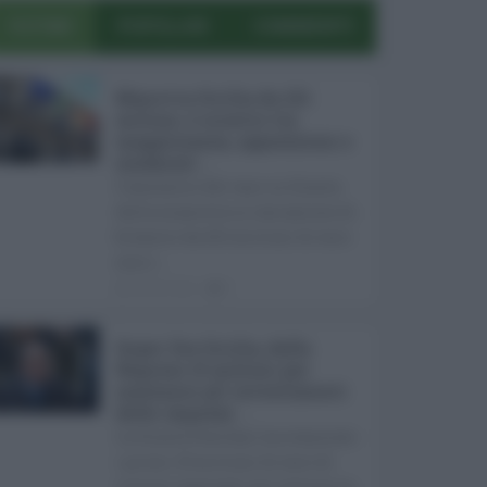
ULTIMI
POPOLARI
COMMENTI
Manovra Sicilia da 221
milioni, è scontro tra
maggioranza, opposizioni e
sindacati ...
L’annuncio del varo in Giunta
della manovra in variazione di
bilancio da 221 milioni di euro
non s ...
08.08.2026
0
Super Zes Sicilia, dalla
Regione 10 milioni per
sostenere gli investimenti
delle imprese ...
La Giunta Schifani ha stanziato
i primi 10 milioni di euro di
risorse regionali per avviare la