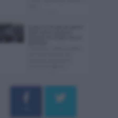
Super ...
08.08.2026
0
Eventi in Sicilia ad agosto
2026: teatro, musica e
festival nei luoghi storici
dell’Isola ...
La Sicilia si conferma anche
nell’estate 2026 uno dei
principali palcoscenici
culturali del Medite ...
07.08.2026
0
184
9