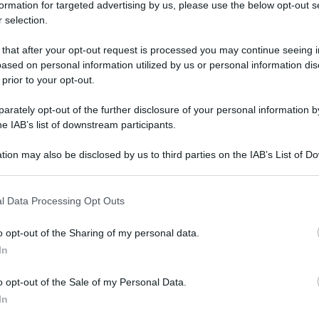
formation for targeted advertising by us, please use the below opt-out s
 selection.
 that after your opt-out request is processed you may continue seeing i
ased on personal information utilized by us or personal information dis
 prior to your opt-out.
ARTICOLO SUCCESSIVO
Pensioni, calcolo, Inps, part
rately opt-out of the further disclosure of your personal information by
time verticale riconosciuto
he IAB’s list of downstream participants.
tion may also be disclosed by us to third parties on the IAB’s List of 
 that may further disclose it to other third parties.
o E-mail
l Data Processing Opt Outs
o opt-out of the Sharing of my personal data.
Reset password
dami
In
ti
Log In
Reset P
o opt-out of the Sale of my Personal Data.
In