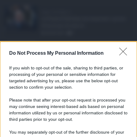
Super Zes Sicilia, d ...
La Giunta Schifani ha stanziato i primi
10 milioni di euro d ...
08.08.2026
0
Eventi in Sicilia ad ...
Do Not Process My Personal Information
La Sicilia si conferma anche nell’estate
2026 uno dei prin ...
If you wish to opt-out of the sale, sharing to third parties, or
07.08.2026
0
processing of your personal or sensitive information for
targeted advertising by us, please use the below opt-out
section to confirm your selection.
CATEGORIE
Please note that after your opt-out request is processed you
Ambiente
1.404
may continue seeing interest-based ads based on personal
information utilized by us or personal information disclosed to
Attualità
6.108
third parties prior to your opt-out.
Comunicati
6
You may separately opt-out of the further disclosure of your