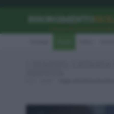
RISORGIMENTO
SICI
l’Unione dei #CittadiniPerBe
Homepage
Attualità
Politica
Econom
1 MAGGIO, CATANIA
SERVITA
Home
Attualità
1 Maggio, Catania Rimane Senza Mezzi 