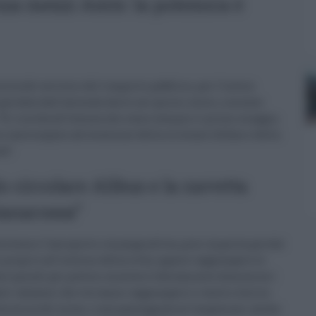
za mezzi Amts: la polemica è
ita del servizio del trasporto pubblico, per l’intera
già data dall’azienda Amts nei giorni scorsi, a mezzo
: “Si ricorda all’utenza che come sempre il primo maggio,
io sarà sospeso ad eccezione della circolare Alibus e della
a”.
o circolare Alibus e la navetta
anarossa”
tà etnea e l’aeroporto rimanga attiva, poco importa perché
proprio all’interno della città, oppure raggiungere le
are quindi per potersi muovere liberamente domenica 1
ti catanesi che vorranno raggiungere il centro storico
domenica del mese, o una passeggiata al lungomare, anche