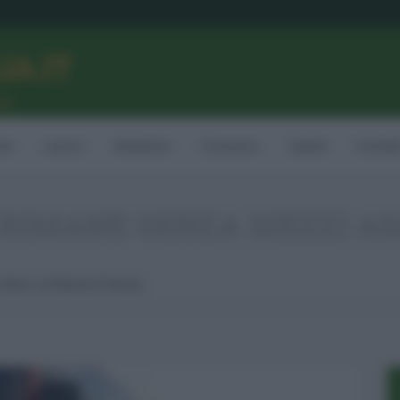
LIA.IT
ne
ia
Lavoro
Ambiente
Consumo
Sanità
Contatt
 RIMANE SENZA MEZZI AM
Amts: La Polemica È Servita