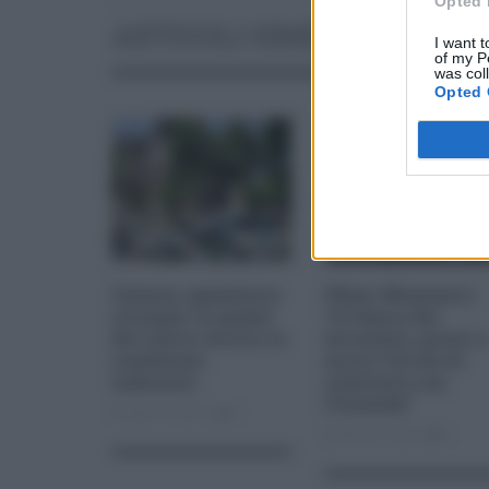
Opted 
ARTICOLI SIMILI
I want t
of my P
was col
Opted 
Catania, spazzatura
Pfizer, Musumeci:
ovunque: le piazze
“Al fianco dei
del centro storico in
lavoratori, pronti a
condizioni
nuovo Tavolo di
indecenti
confronto con
l’Azienda”
Ago 22, 2022
0
Mar 05, 2022
0