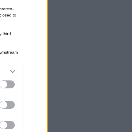
nterest-
closed to
 third
Downstream
Log In
assword