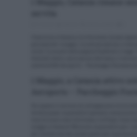
1 Maggio, Catania rimane sen
servita
01.05.2022
redazione
catania
,
trasporti
0
Clamoroso a Catania, la città etnea rimane sguarn
giornata del 1 maggio. La comunicazione, è stata 
social. In un post dalla pagina Facebook si legge
festa del lavoro, unico giorno dell’anno, il serviz
navetta 524S Aeroporto – Parcheggio Fontanaross
1 Maggio, a Catania attivo sol
Aeroporto – Parcheggio Font
Per quanto il servizio di collegamento tra la cit
diventa quasi impossibile spostarsi senza mezzi 
zone di mare come Acitrezza, o la Playa. Come f
maggio a Catania? Missione impossibile per i tan
per visitare uno dei musei gratis per la prima 