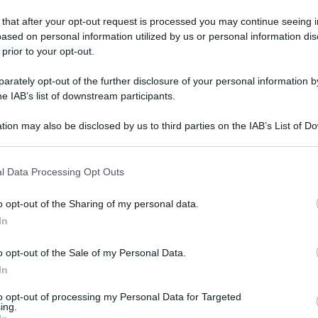
 that after your opt-out request is processed you may continue seeing i
ased on personal information utilized by us or personal information dis
 prior to your opt-out.
ARTICOLO SUCCESSIVO
Agevolazioni e bonus, le misure
rately opt-out of the further disclosure of your personal information by
dell'Inps per i giovani: ecco
he IAB’s list of downstream participants.
quali sono
tion may also be disclosed by us to third parties on the IAB’s List of 
 that may further disclose it to other third parties.
o E-mail
l Data Processing Opt Outs
o opt-out of the Sharing of my personal data.
Reset password
dami
In
ti
Log In
Reset P
o opt-out of the Sale of my Personal Data.
In
to opt-out of processing my Personal Data for Targeted
ing.