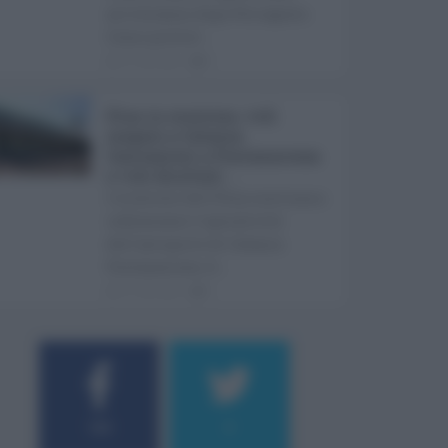
arriveranno dopo Ferragosto.
Come previst ...
07.08.2026
0
Etna in eruzione, voli
sospesi a Catania:
limitazioni a Fontanarossa
e voli dirottati ...
L'eruzione dell'Etna continua a
influenzare l'operatività
dell'aeroporto di Catania
Fontanarossa. A ...
07.08.2026
0
184
9