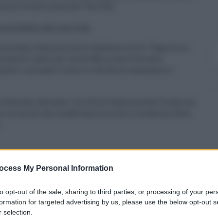
ncora l’evento musicale “One Day”.
ca è bella che servita
mmentano l’amara notizia. Qualcuno scrive: “Capisco sia
rnata di riposo, per carità. Ma in una Città, dove
denti, con quale criterio sì decide di sospendere il
festa dei lavoratori, la città di Catania perde l’occasione
e ai turisti che invaderanno la città, in occasione della
.
0
ocess My Personal Information
to opt-out of the sale, sharing to third parties, or processing of your per
formation for targeted advertising by us, please use the below opt-out s
 selection.