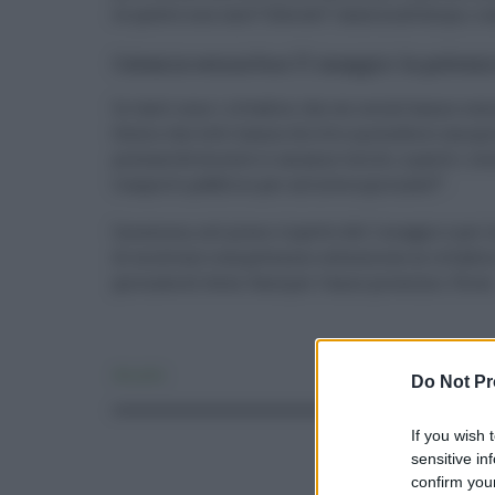
se questo non sarà “liberato” causa maltempo, o a
Catania senza bus l’1 maggio: la polemi
In tanti sono i cittadini che sui social hanno co
festa e che tutti hanno diritto a prendersi una gio
presumibilmente ci saranno turisti, a parte i resi
trasporto pubblico per un’intera giornata?”.
Insomma, nel pieno rispetto del 1 maggio e per la 
di mostrare competenza e attenzione ai cittadini 
giornata di festa. Sarà per l’anno prossimo. Forse
Attualità
Do Not Pr
If you wish 
sensitive in
confirm your