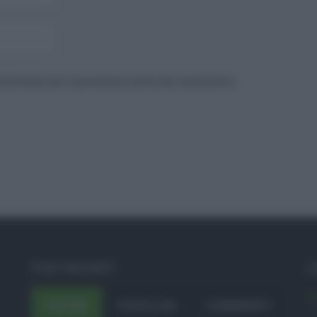
to browser per la prossima volta che commento.
POST RECENTI
C
A
ULTIMI
POPOLARI
COMMENTI