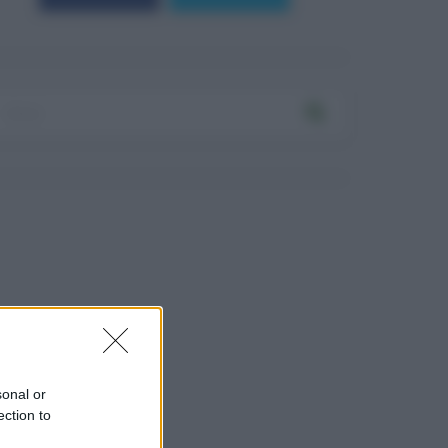
sonal or
ection to