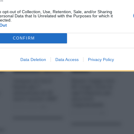
In
o opt-out of Collection, Use, Retention, Sale, and/or Sharing
ersonal Data that Is Unrelated with the Purposes for which it
lected.
Out
CONFIRM
Data Deletion
Data Access
Privacy Policy
Catania, al via il
Bonus viaggi over
bando per l’
60: scopri tutte le
assunzione di 20
agevolazioni per
nuovi autisti AMT
muoverti
risparmiando
Feb 19, 2021
0
Nov 28, 2024
0