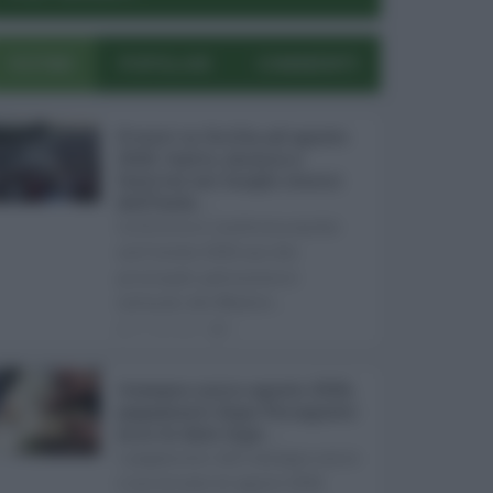
ULTIMI
POPOLARI
COMMENTI
Eventi in Sicilia ad agosto
2026: teatro, musica e
festival nei luoghi storici
dell’Isola ...
La Sicilia si conferma anche
nell’estate 2026 uno dei
principali palcoscenici
culturali del Medite ...
07.08.2026
0
Assegno unico agosto 2026,
pagamenti dopo Ferragosto:
ecco le date Inps ...
I pagamenti dell'assegno unico
e universale di agosto 2026