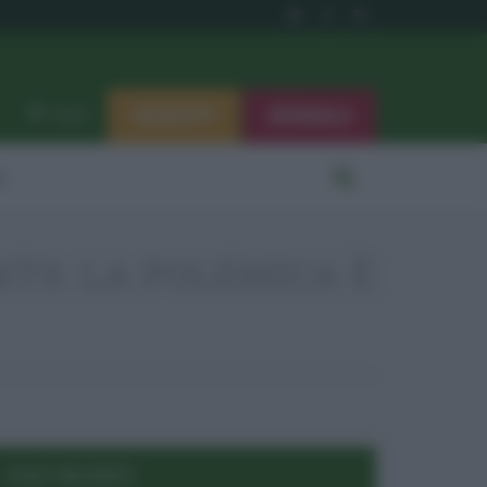
ISCRIVITI
SEGNALA
Log in
i
TS: LA POLEMICA È
POST RECENTI