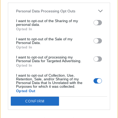
downstream participants.
Economia
2.866
Personal Data Processing Opt Outs
This information may also be disclosed by us to third parties
on the IAB’s List of Downstream Participants that may further
Lavoro
2.139
I want to opt-out of the Sharing of my
disclose it to other third parties.
personal data.
Opted In
Politica
1.992
I want to opt-out of the Sale of my
Primo piano
2.620
Personal Data.
Opted In
Proposte
13
I want to opt-out of processing my
Personal Data for Targeted Advertising.
Sanità
1.962
Opted In
I want to opt-out of Collection, Use,
Retention, Sale, and/or Sharing of my
Personal Data that Is Unrelated with the
Purposes for which it was collected.
Opted Out
CONFIRM