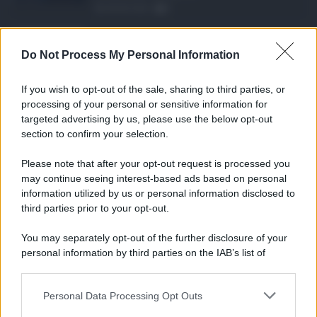
08.08.2026
0
Eventi in Sicilia ad ...
Do Not Process My Personal Information
La Sicilia si conferma anche nell’estate
2026 uno dei prin ...
If you wish to opt-out of the sale, sharing to third parties, or
07.08.2026
0
processing of your personal or sensitive information for
targeted advertising by us, please use the below opt-out
section to confirm your selection.
CATEGORIE
Please note that after your opt-out request is processed you
Ambiente
1.404
may continue seeing interest-based ads based on personal
information utilized by us or personal information disclosed to
Attualità
6.108
third parties prior to your opt-out.
Comunicati
6
You may separately opt-out of the further disclosure of your
personal information by third parties on the IAB’s list of
Consumo
1.930
downstream participants.
Economia
2.866
Personal Data Processing Opt Outs
This information may also be disclosed by us to third parties
on the IAB’s List of Downstream Participants that may further